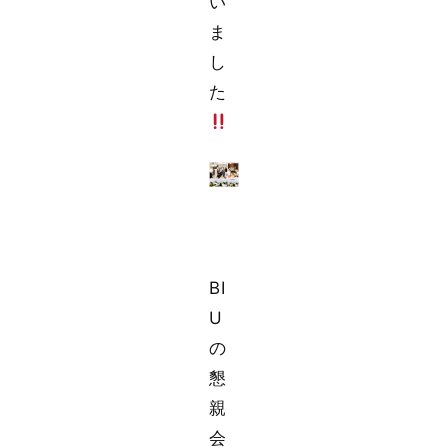
い
ま
し
た
BI
U
の
懇
親
会