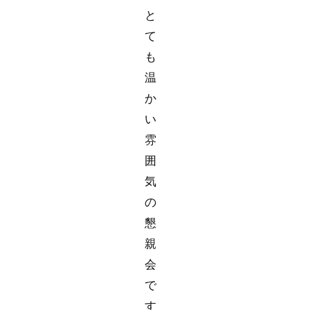
と
て
も
温
か
い
雰
囲
気
の
懇
親
会
で
す