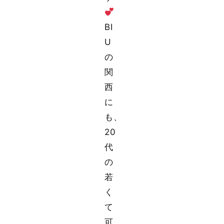
BI
U
の
関
西
に
も、
20
代
の
若
く
て
可