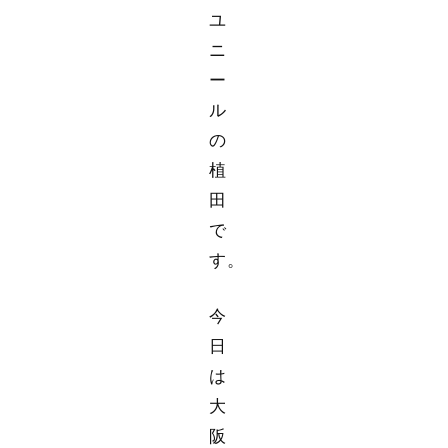
ユ
ニ
ー
ル
の
植
田
で
す。
今
日
は
大
阪