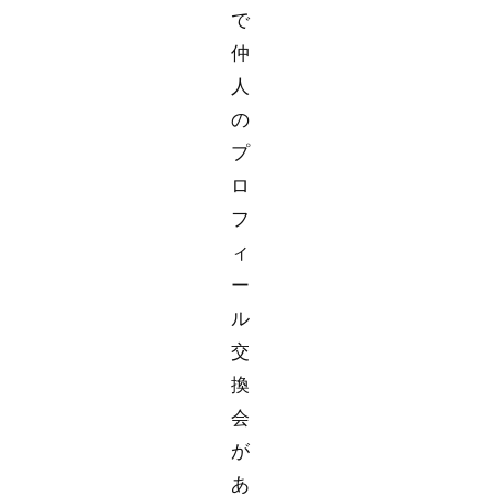
で
仲
人
の
プ
ロ
フ
ィ
ー
ル
交
換
会
が
あ