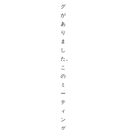
グ
が
あ
り
ま
し
た。
こ
の
ミ
ー
テ
ィ
ン
グ