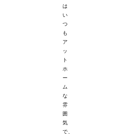
は
い
つ
も
ア
ッ
ト
ホ
ー
ム
な
雰
囲
気
で、