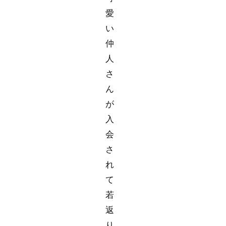
愛
い
仲
人
さ
ん
が
入
会
さ
れ
て
若
返
り