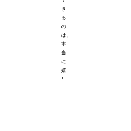
で
き
る
の
は、
本
当
に
嬉
し
い
で
す
ね。
今