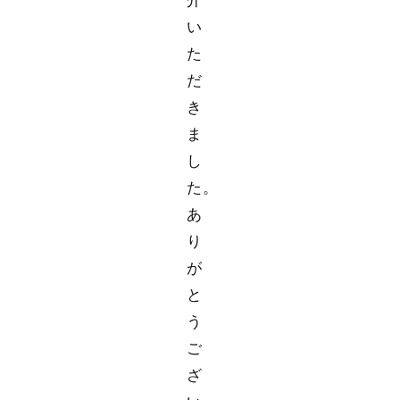
い
た
だ
き
ま
し
た。
あ
り
が
と
う
ご
ざ