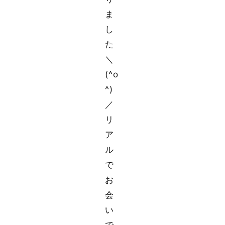
ま
し
た
＼
(^o
^)
／
リ
ア
ル
で
お
会
い