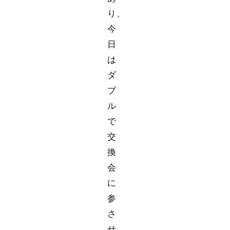
り、
今
日
は
ダ
ブ
ル
で
交
換
会
に
参
さ
せ