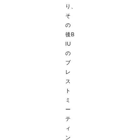
り、
そ
の
後B
IU
の
ブ
レ
ス
ト
ミ
ー
テ
ィ
ン