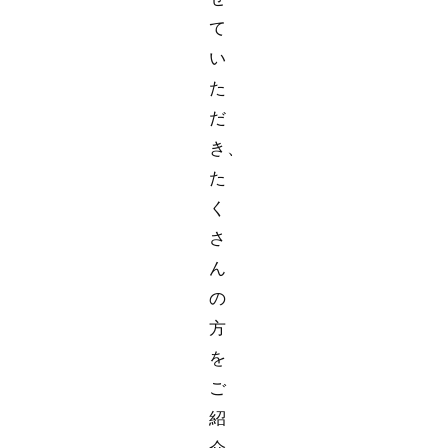
て
い
た
だ
き、
た
く
さ
ん
の
方
を
ご
紹
介