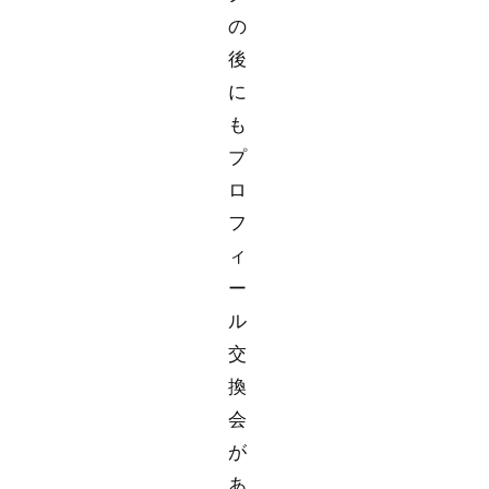
の
後
に
も
プ
ロ
フ
ィ
ー
ル
交
換
会
が
あ