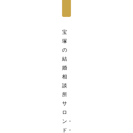
宝
塚
の
結
婚
相
談
所
サ
ロ
ン・
ド・