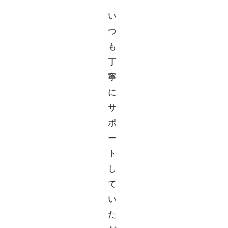
い
つ
も
丁
寧
に
サ
ポ
ー
ト
し
て
い
た