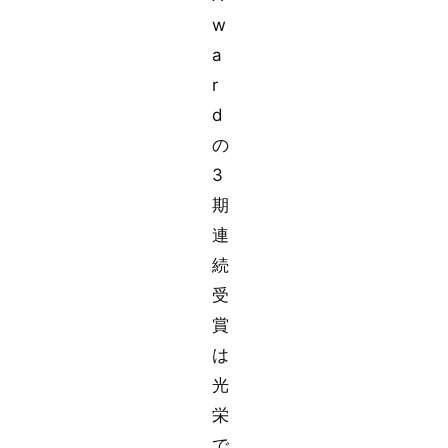
w
a
r
d
の
3
期
連
続
受
賞
は
光
栄
で、