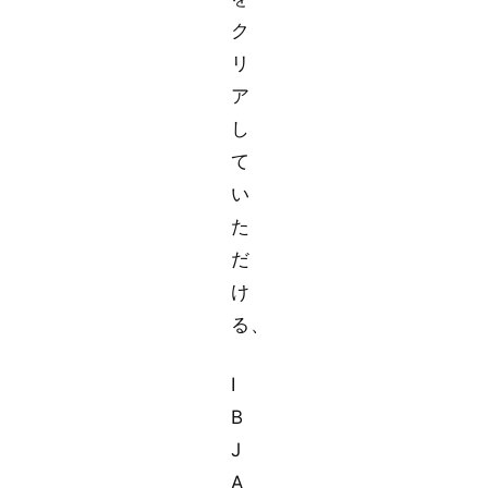
ク
リ
ア
し
て
い
た
だ
け
る、
I
B
J
A