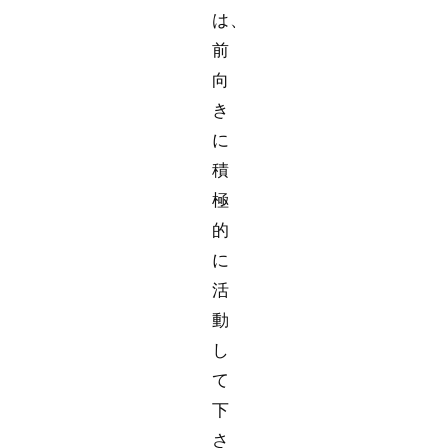
は、
前
向
き
に
積
極
的
に
活
動
し
て
下
さ