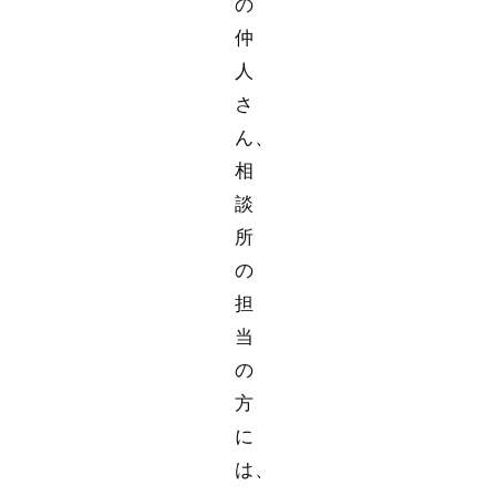
の
仲
人
さ
ん、
相
談
所
の
担
当
の
方
に
は、