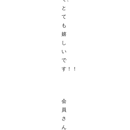
と
て
も
嬉
し
い
で
す！！
会
員
さ
ん