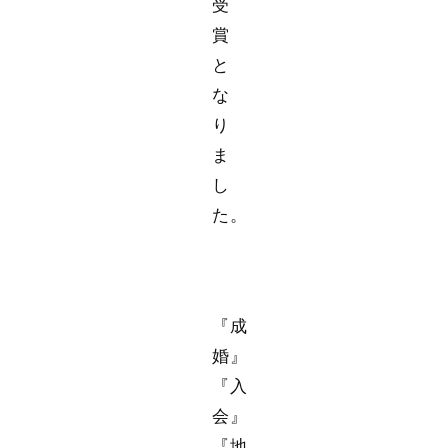
受
賞
と
な
り
ま
し
た。
『成
婚』
『入
会』
『地