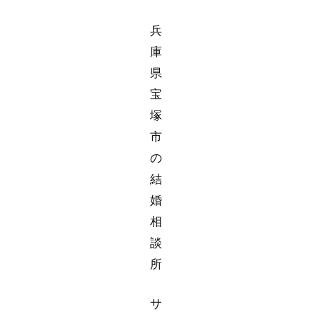
兵
庫
県
宝
塚
市
の
結
婚
相
談
所
サ