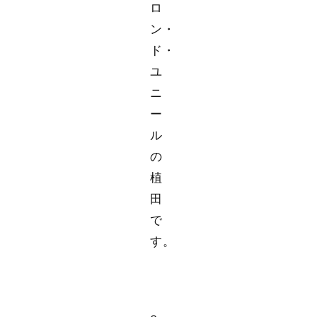
ロ
ン・
ド・
ユ
ニ
ー
ル
の
植
田
で
す。