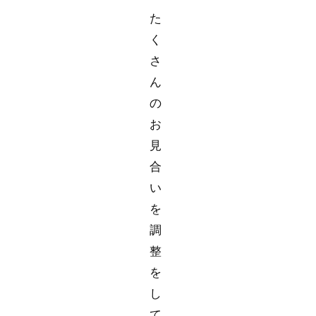
た
く
さ
ん
の
お
見
合
い
を
調
整
を
し
て