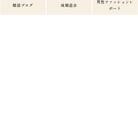
男性ファッションレ
婚活ブログ
成婚退会
ポート