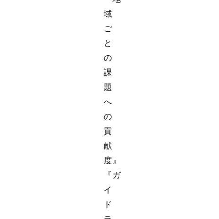
域
ご
と
の
課
題
へ
の
貢
献
度』
『ガ
イ
ド