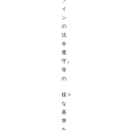
ラ
イ
ン
の
法
令
遵
守』
等
の
様々
な
基
準
を