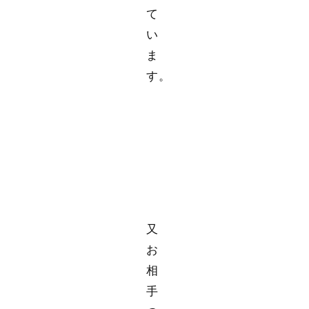
て
い
ま
す。
又
お
相
手