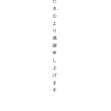
だ
き、
心
よ
り
感
謝
申
し
上
げ
ま
す