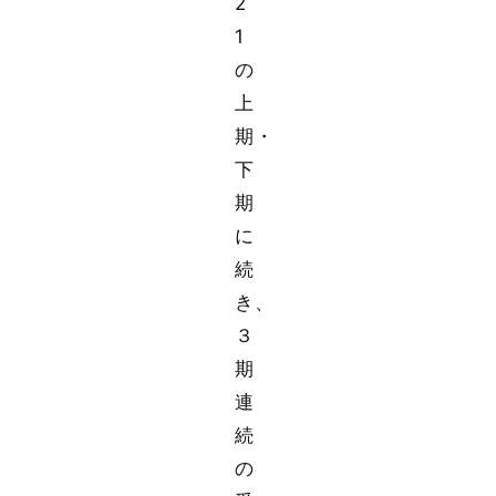
2
1
の
上
期・
下
期
に
続
き、
３
期
連
続
の