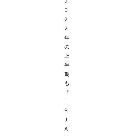
2
0
2
2
年
の
上
半
期
も、
『
I
B
J
A