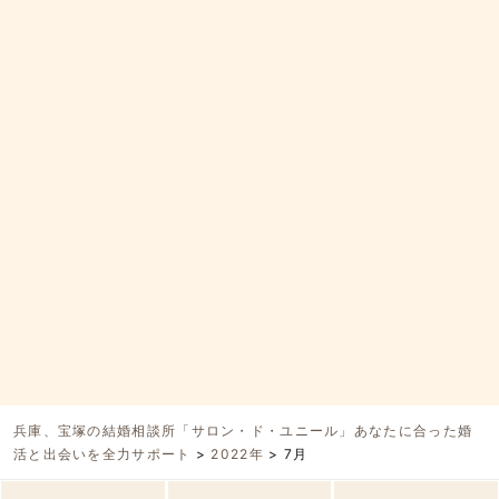
兵庫、宝塚の結婚相談所「サロン・ド・ユニール」あなたに合った婚
活と出会いを全力サポート
>
2022年
>
7月