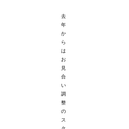
去
年
か
ら
は
お
見
合
い
調
整
の
ス
タ