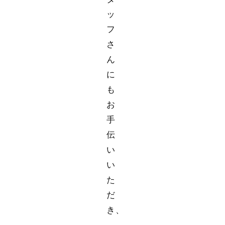
ッ
フ
さ
ん
に
も
お
手
伝
い
い
た
だ
き、