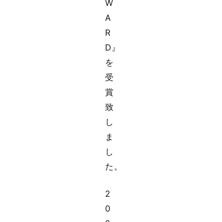
W
A
R
D』
を
受
賞
致
し
ま
し
た。
2
0