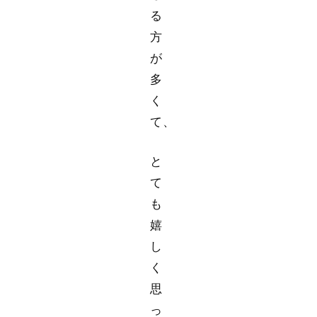
る
方
が
多
く
て、
と
て
も
嬉
し
く
思
っ