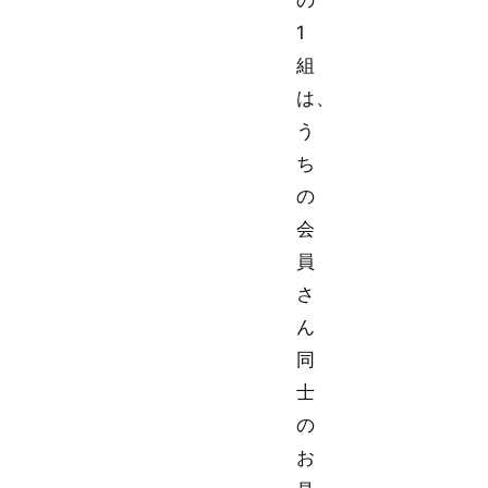
の
1
組
は、
う
ち
の
会
員
さ
ん
同
士
の
お