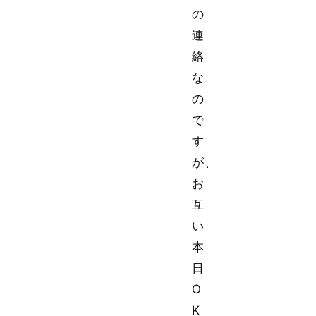
の
連
絡
な
の
で
す
が、
お
互
い
本
日
O
K