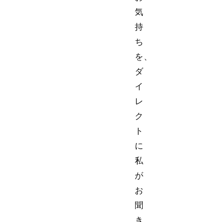
気
持
ち
を、
ダ
イ
レ
ク
ト
に
私
が
お
聞
き