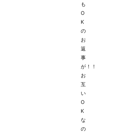
も
O
K
の
お
返
事
が！！
お
互
い
O
K
な
の