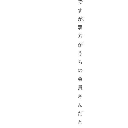
で
す
が、
双
方
が
う
ち
の
会
員
さ
ん
だ
と