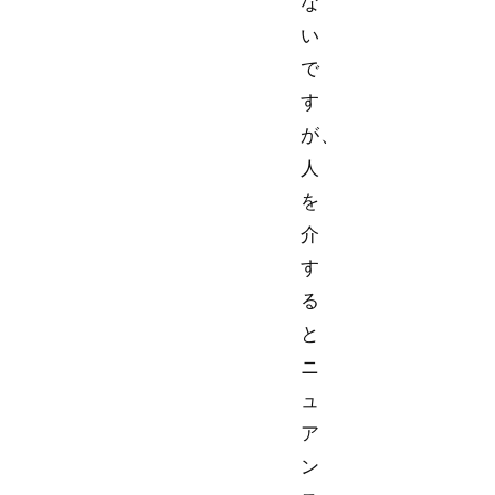
な
い
で
す
が、
人
を
介
す
る
と
ニ
ュ
ア
ン