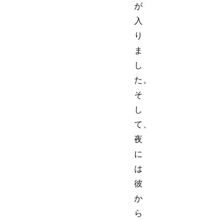
が
入
り
ま
し
た。
そ
し
て、
夜
に
は
彼
か
ら