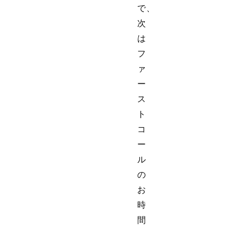
で、
次
は
フ
ァ
ー
ス
ト
コ
ー
ル
の
お
時
間