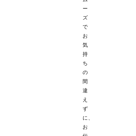
ー
ズ
で
お
気
持
ち
の
間
違
え
ず
に、
お
伝