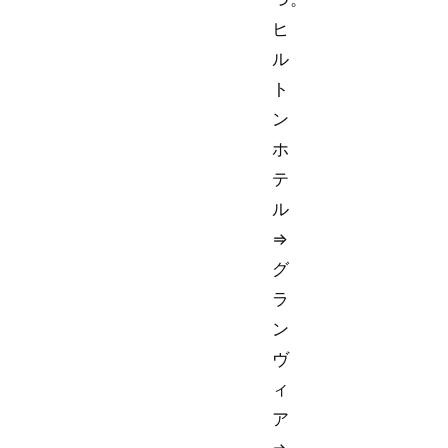
ヒ
ル
ト
ン
ホ
テ
ル
⇒
グ
ラ
ン
ヴ
ィ
ア