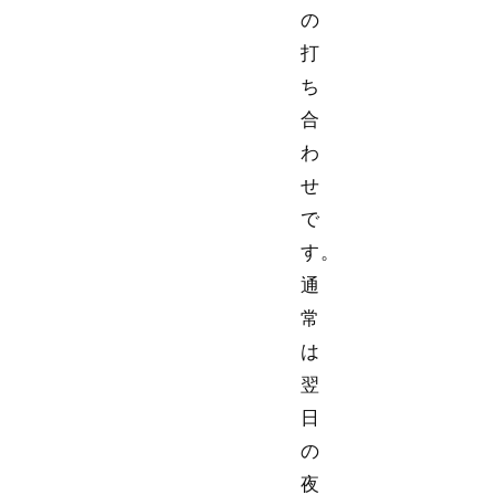
の
打
ち
合
わ
せ
で
す。
通
常
は
翌
日
の
夜