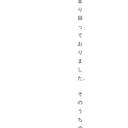
走
り
回
っ
て
お
り
ま
し
た。
そ
の
う
ち