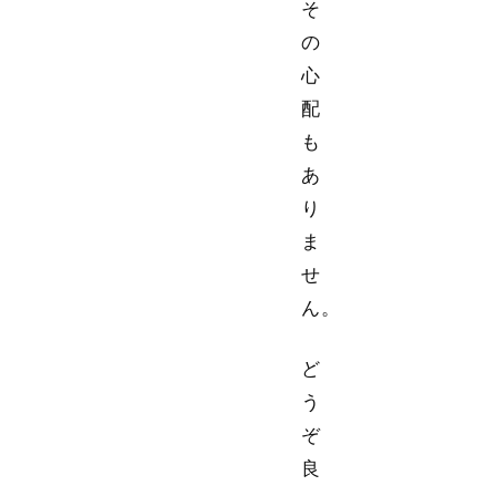
そ
の
心
配
も
あ
り
ま
せ
ん。
ど
う
ぞ
良