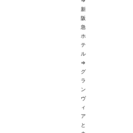
⇒
新
阪
急
ホ
テ
ル
⇒
グ
ラ
ン
ヴ
ィ
ア
と