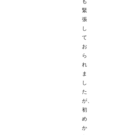
も
緊
張
し
て
お
ら
れ
ま
し
た
が、
初
め
か