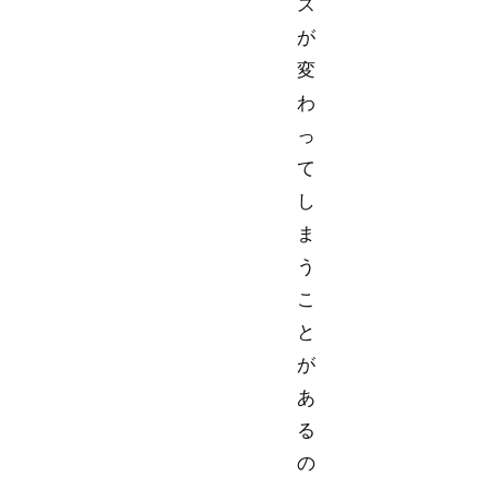
ス
が
変
わ
っ
て
し
ま
う
こ
と
が
あ
る
の