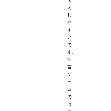
え
し
や
す
い
で
す。
伝
言
ゲ
ー
ム
で
は