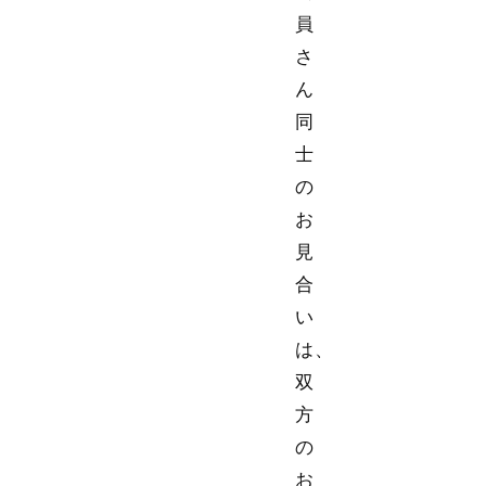
員
さ
ん
同
士
の
お
見
合
い
は、
双
方
の
お