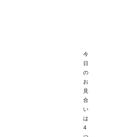
今
日
の
お
見
合
い
は
4
つ。