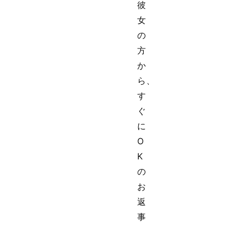
彼
女
の
方
か
ら、
す
ぐ
に
O
K
の
お
返
事