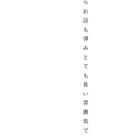
ら
お
話
も
弾
み
と
て
も
良
い
雰
囲
気
で