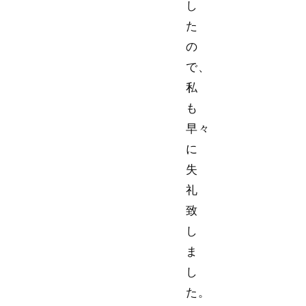
し
た
の
で、
私
も
早々
に
失
礼
致
し
ま
し
た。