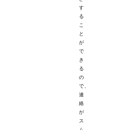
す
る
こ
と
が
で
き
る
の
で、
連
絡
が
ス
ム