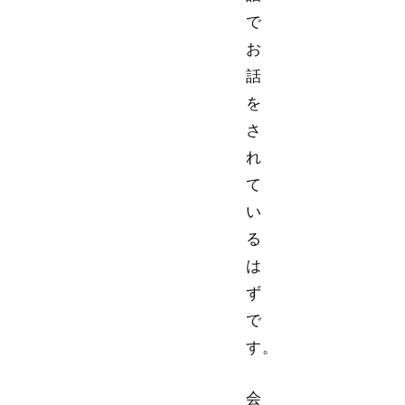
で
お
話
を
さ
れ
て
い
る
は
ず
で
す。
会