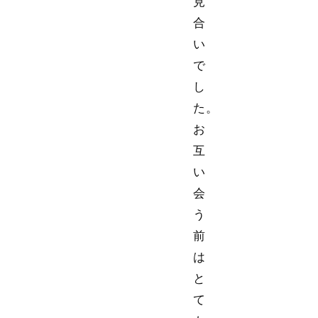
見
合
い
で
し
た。
お
互
い
会
う
前
は
と
て