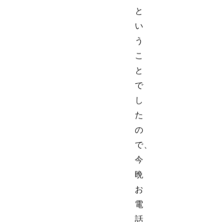
と
い
う
こ
と
で
し
た
の
で、
今
晩
お
電
話