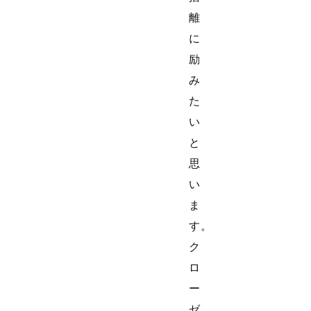
離
に
励
み
た
い
と
思
い
ま
す。
ク
ロ
ー
ゼ