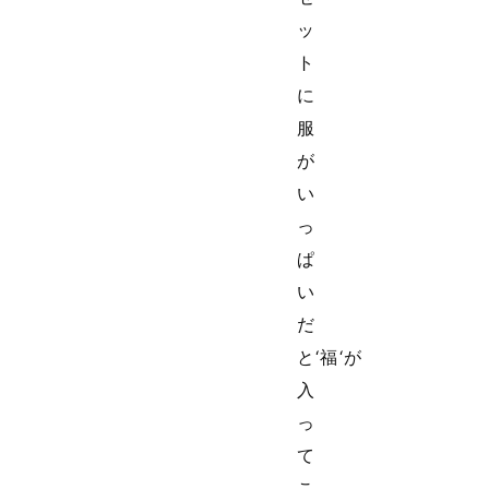
ッ
ト
に
服
が
い
っ
ぱ
い
だ
と‘福‘が
入
っ
て
こ