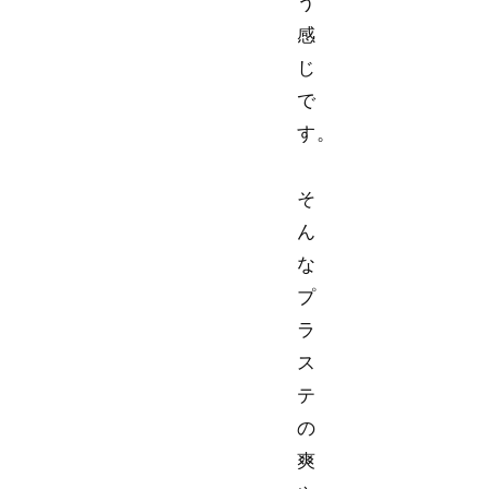
う
感
じ
で
す。
そ
ん
な
プ
ラ
ス
テ
の
爽