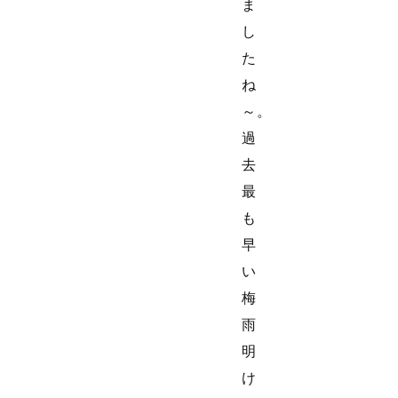
ま
し
た
ね
～。
過
去
最
も
早
い
梅
雨
明
け