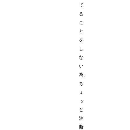
て
る
こ
と
を
し
な
い
為、
ち
ょ
っ
と
油
断