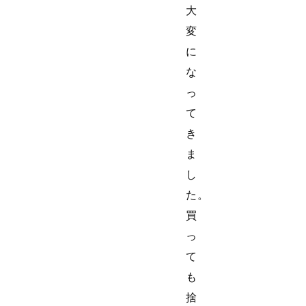
大
変
に
な
っ
て
き
ま
し
た。
買
っ
て
も
捨