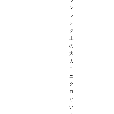
ン
ラ
ン
ク
上
の
大
人
ユ
ニ
ク
ロ
と
い