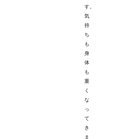
す。
気
持
ち
も
身
体
も
重
く
な
っ
て
き
ま