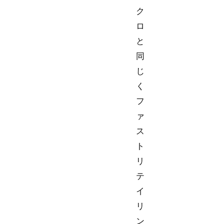
ク
ロ
と
同
じ
く
フ
ァ
ス
ト
リ
テ
イ
リ
ン