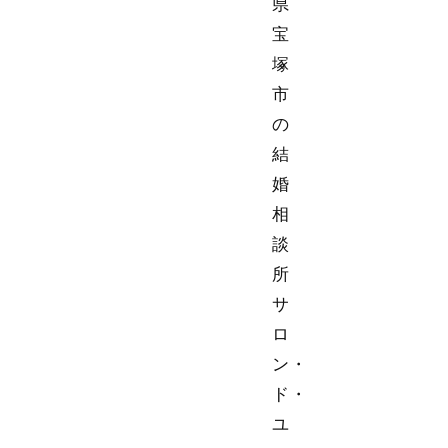
県
宝
塚
市
の
結
婚
相
談
所
サ
ロ
ン・
ド・
ユ