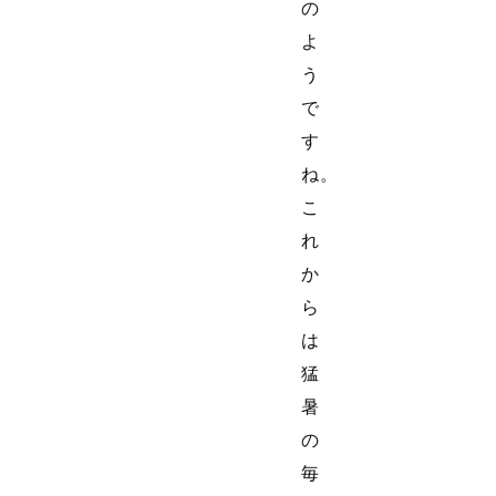
の
よ
う
で
す
ね。
こ
れ
か
ら
は
猛
暑
の
毎