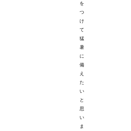
を
つ
け
て
猛
暑
に
備
え
た
い
と
思
い
ま