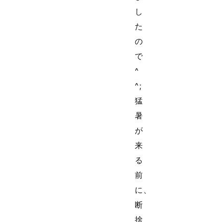
し
た
の
で
^
^;
猛
暑
が
来
る
前
に、
断
捨