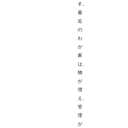
す。
最
近
の
わ
が
家
は、
物
が
増
え、
管
理
が