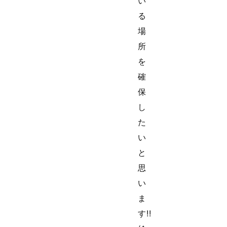
い
る
場
所
を
確
保
し
た
い
と
思
い
ま
す!!