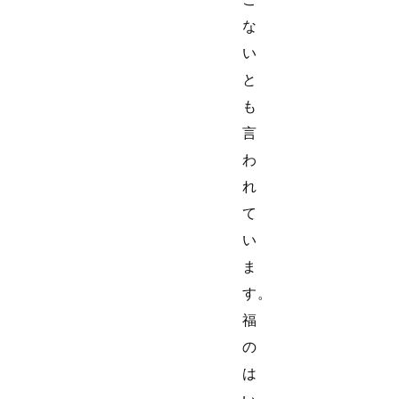
な
い
と
も
言
わ
れ
て
い
ま
す。
福
の
は