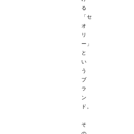
る
「セ
オ
リ
ー」
と
い
う
ブ
ラ
ン
ド。
そ
の