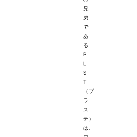
兄
弟
で
あ
る
P
L
S
T
（プ
ラ
ス
テ）
は、
ワ