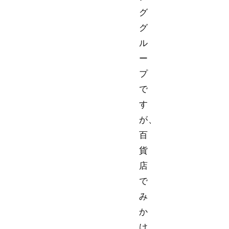
グ
グ
ル
ー
プ
で
す
が、
百
貨
店
で
み
か
け