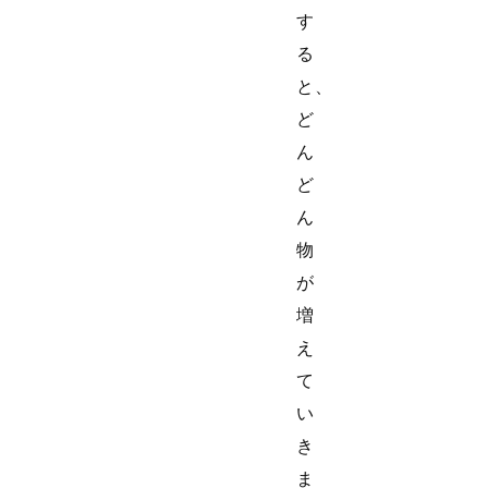
す
る
と、
ど
ん
ど
ん
物
が
増
え
て
い
き
ま