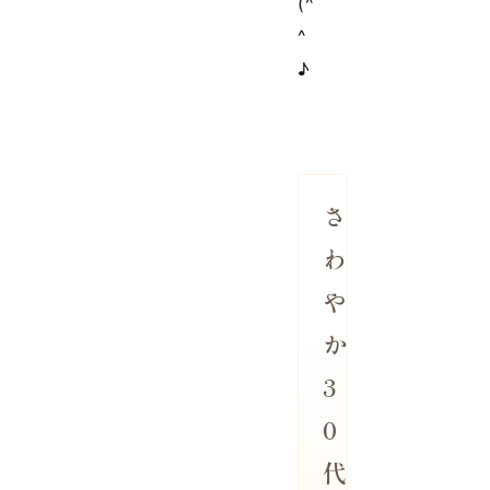
(^
^
♪
さ
わ
や
か
3
0
代