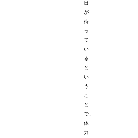
日
が
待
っ
て
い
る
と
い
う
こ
と
で、
体
力