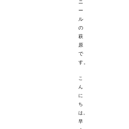
ニ
ー
ル
の
萩
原
で
す。
こ
ん
に
ち
は。
早