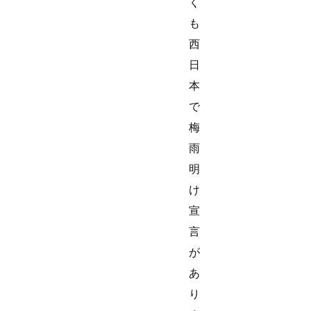
く
も
西
日
本
で
梅
雨
明
け
宣
言
が
あ
り