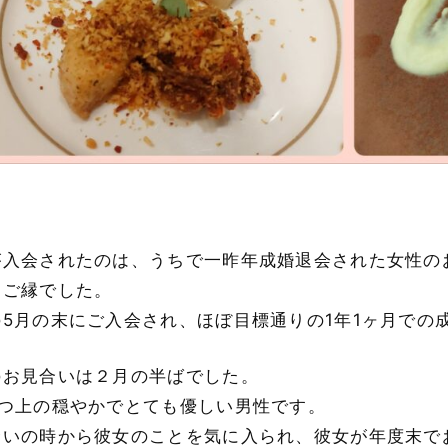
が入会されたのは、うちで一昨年成婚退会された女性の
うご縁でした。
の5月の末にご入会され、ほぼ目標通りの1年1ヶ月での
のお見合いは２月の半ばでした。
9つ上の穏やかでとても優しい男性です。
合いの時から彼女のことを気に入られ、彼女が年度末で