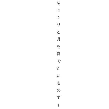
ゆ
っ
く
り
と
月
を
愛
で
た
い
も
の
で
す