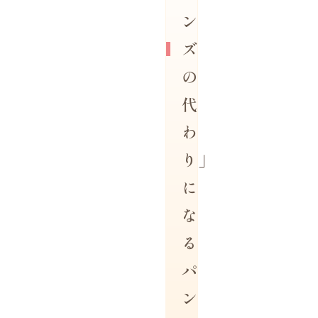
ン
ズ
の
代
わ
り」
に
な
る
パ
ン