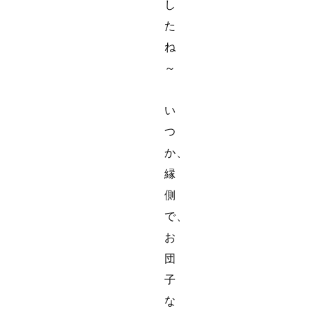
し
た
ね
～
い
つ
か、
縁
側
で、
お
団
子
な