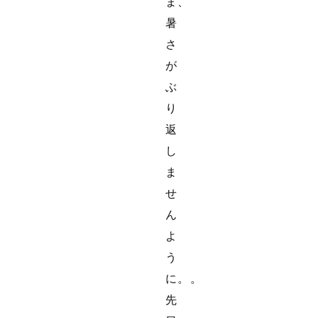
ま、
暑
さ
が
ぶ
り
返
し
ま
せ
ん
よ
う
に。。
先