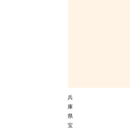
兵
庫
県
宝