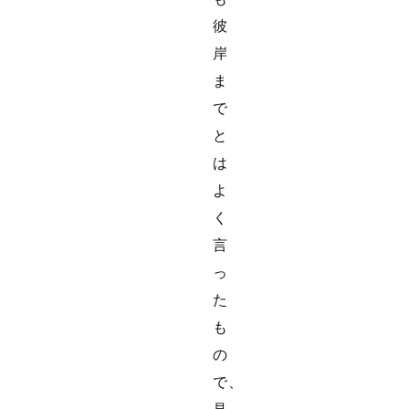
彼
岸
ま
で
と
は
よ
く
言
っ
た
も
の
で、