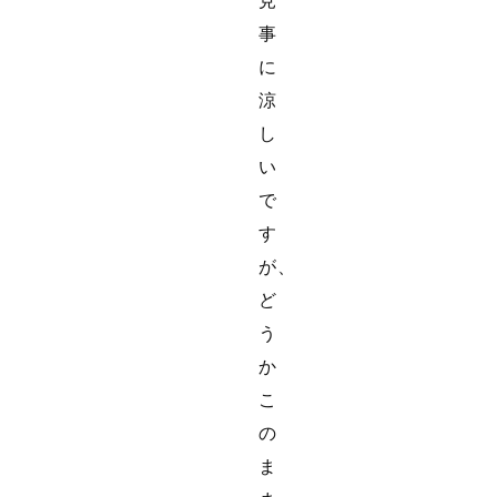
見
事
に
涼
し
い
で
す
が、
ど
う
か
こ
の
ま