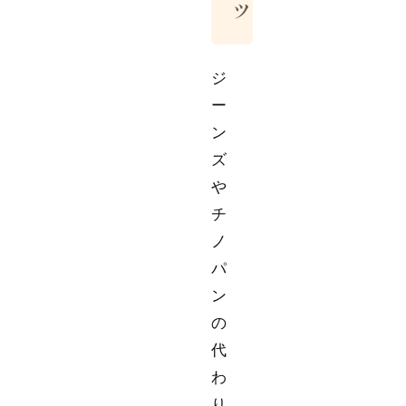
ツ
ジ
ー
ン
ズ
や
チ
ノ
パ
ン
の
代
わ
り