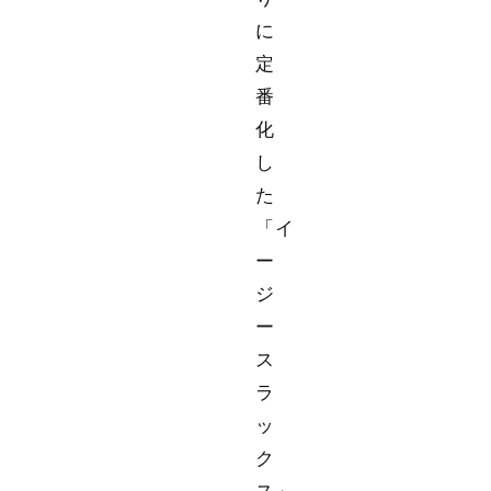
に
定
番
化
し
た
「イ
ー
ジ
ー
ス
ラ
ッ
ク
ス」