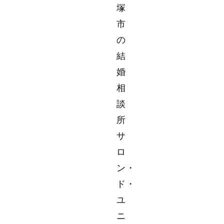
塚
市
の
結
婚
相
談
所
サ
ロ
ン・
ド・
ユ
ニ