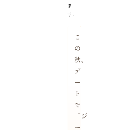
ま
す。
こ
の
秋、
デ
ー
ト
で
「ジ
ー