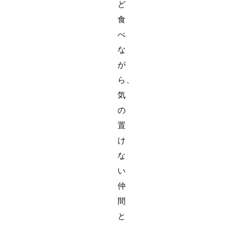
ど
食
べ
な
が
ら、
気
の
置
け
な
い
仲
間
と