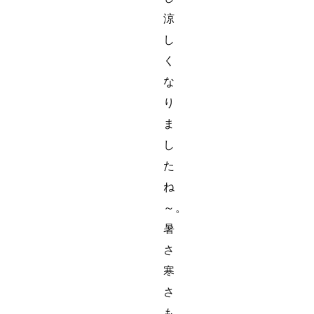
涼
し
く
な
り
ま
し
た
ね
～。
暑
さ
寒
さ
も