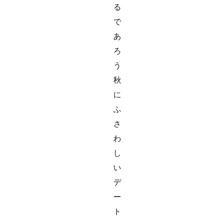
る
で
あ
ろ
う
秋
に
ふ
さ
わ
し
い
デ
ー
ト