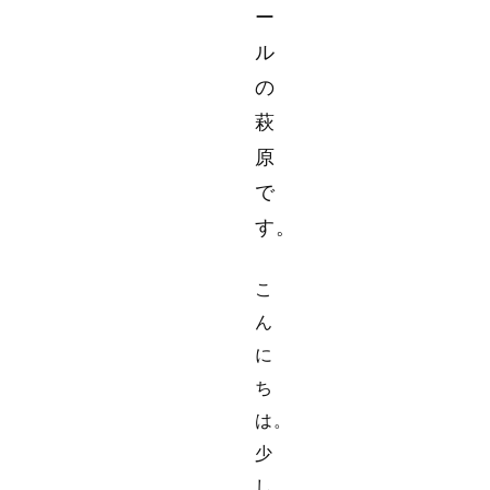
ー
ル
の
萩
原
で
す。
こ
ん
に
ち
は。
少
し