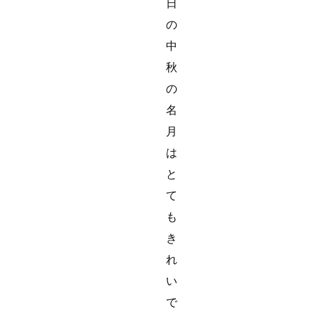
日
の
中
秋
の
名
月
は
と
て
も
き
れ
い
で