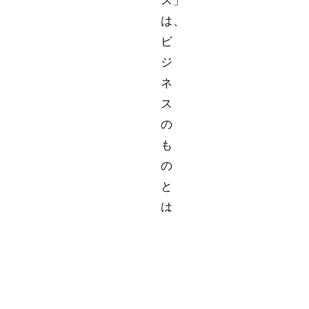
は、
ビ
ジ
ネ
ス
の
も
の
と
は
違
い
カ