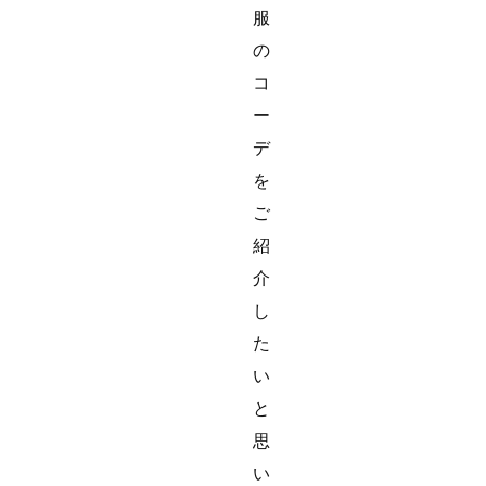
服
の
コ
ー
デ
を
ご
紹
介
し
た
い
と
思
い