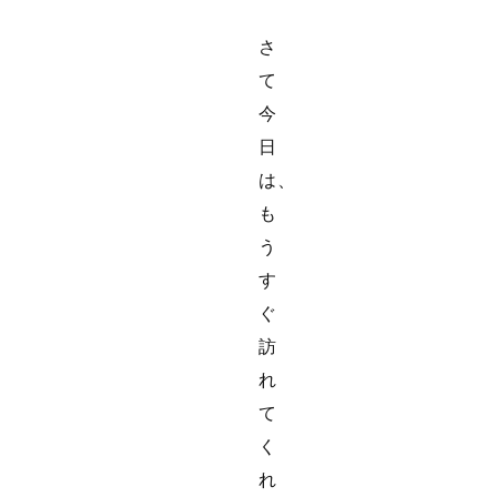
さ
て
今
日
は、
も
う
す
ぐ
訪
れ
て
く
れ