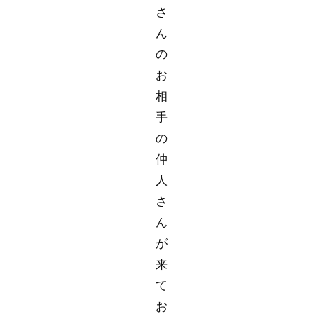
さ
ん
の
お
相
手
の
仲
人
さ
ん
が
来
て
お