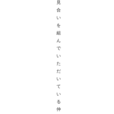
見
合
い
を
組
ん
で
い
た
だ
い
て
い
る
仲