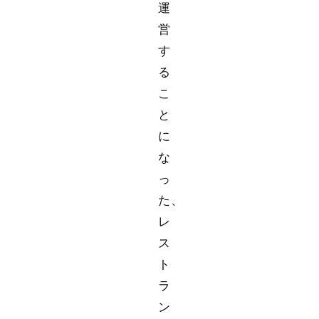
運
営
す
る
こ
と
に
な
っ
た、
レ
ス
ト
ラ
ン