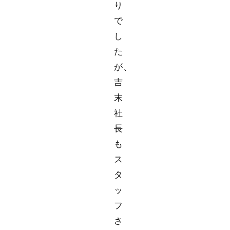
り
で
し
た
が、
吉
末
社
長
も
ス
タ
ッ
フ
さ