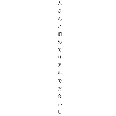
人
さ
ん
と
初
め
て
リ
ア
ル
で
お
会
い
し