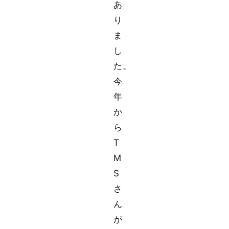
あ
り
ま
し
た。
今
年
か
ら
T
M
S
さ
ん
が