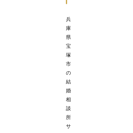
兵
庫
県
宝
塚
市
の
結
婚
相
談
所
サ