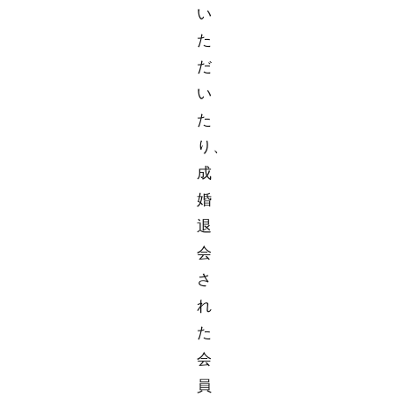
い
た
だ
い
た
り、
成
婚
退
会
さ
れ
た
会
員