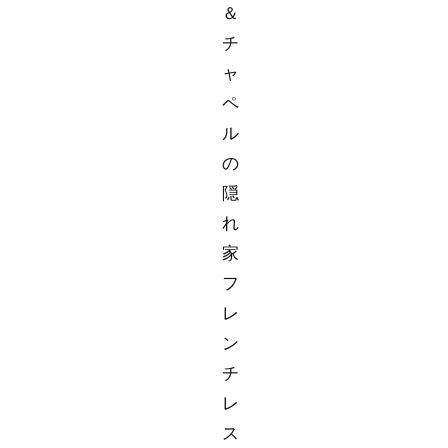
＆
チ
ャ
ペ
ル
の
隠
れ
家
フ
レ
ン
チ
レ
ス