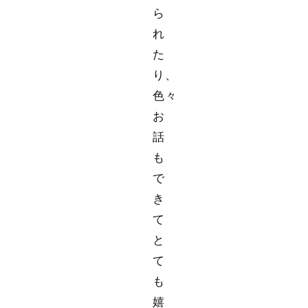
ら
れ
た
り、
色々
お
話
も
で
き
て
と
て
も
嬉