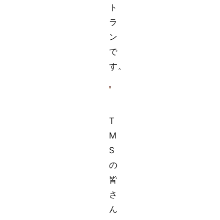
ト
ラ
ン
で
す。
T
M
S
の
皆
さ
ん