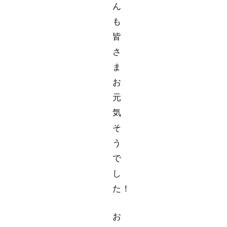
ん
も
皆
さ
ま
お
元
気
そ
う
で
し
た！
お