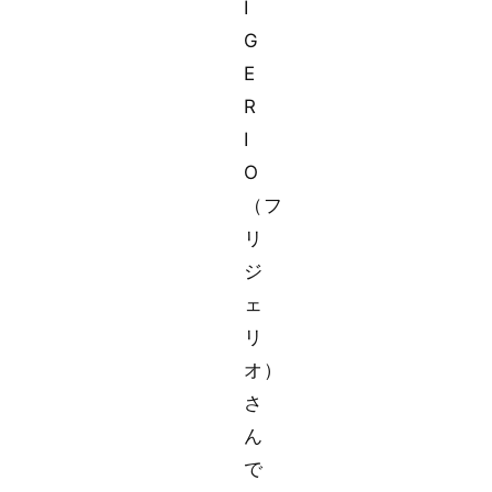
I
G
E
R
I
O
（フ
リ
ジ
ェ
リ
オ）
さ
ん
で