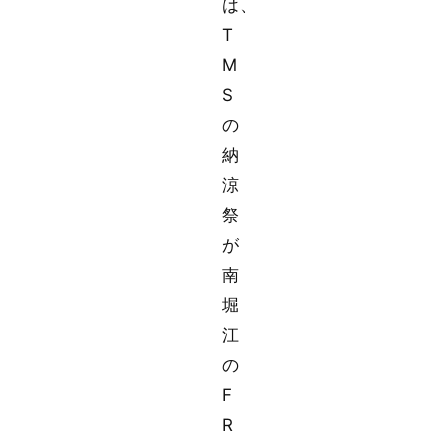
は、
T
M
S
の
納
涼
祭
が
南
堀
江
の
F
R