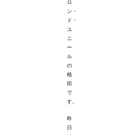
ロ
ン・
ド・
ユ
ニ
ー
ル
の
植
田
で
す。
昨
日