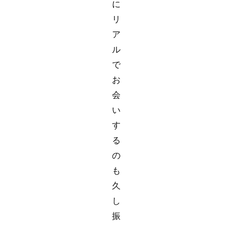
に
リ
ア
ル
で
お
会
い
す
る
の
も
久
し
振