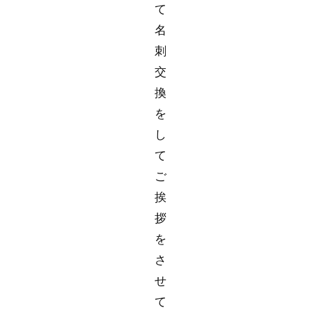
て
名
刺
交
換
を
し
て
ご
挨
拶
を
さ
せ
て