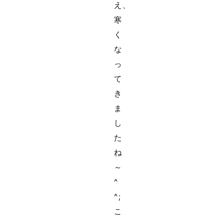
え、
寒
く
な
っ
て
き
ま
し
た
ね
～
^
^;
こ