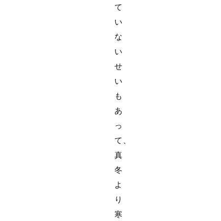
て
い
な
い
せ
い
も
あ
っ
て、
真
冬
よ
り
寒