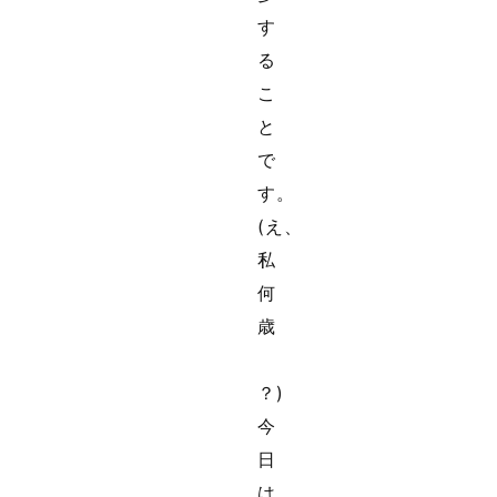
す
る
こ
と
で
す。
(え、
私
何
歳
？)
今
日
は、