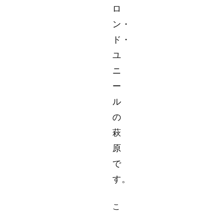
ロ
ン・
ド・
ユ
ニ
ー
ル
の
萩
原
で
す。
こ