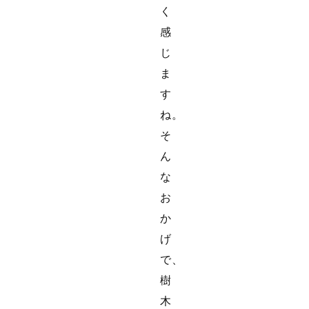
く
感
じ
ま
す
ね。
そ
ん
な
お
か
げ
で、
樹
木