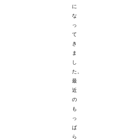
に
な
っ
て
き
ま
し
た。
最
近
の
も
っ
ぱ
ら