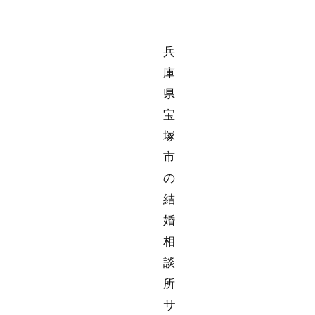
兵
庫
県
宝
塚
市
の
結
婚
相
談
所
サ