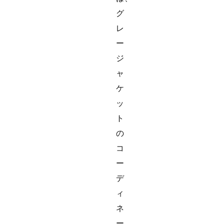
グ
レ
ー
ジ
ャ
ケ
ッ
ト
の
コ
ー
デ
ィ
ネ
ー