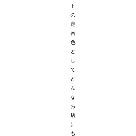
ト
の
定
番
色
と
し
て、
ど
ん
な
お
店
に
も