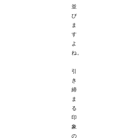
並
び
ま
す
よ
ね。
引
き
締
ま
る
印
象
の