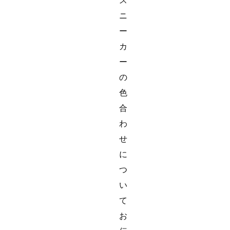
ス
ニ
ー
カ
ー
の
色
合
わ
せ
に
つ
い
て
お