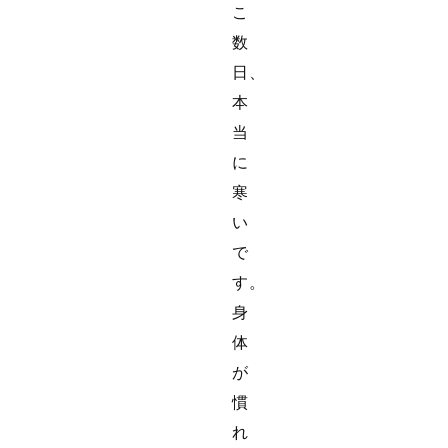
こ
数
日、
本
当
に
寒
い
で
す。
身
体
が
慣
れ