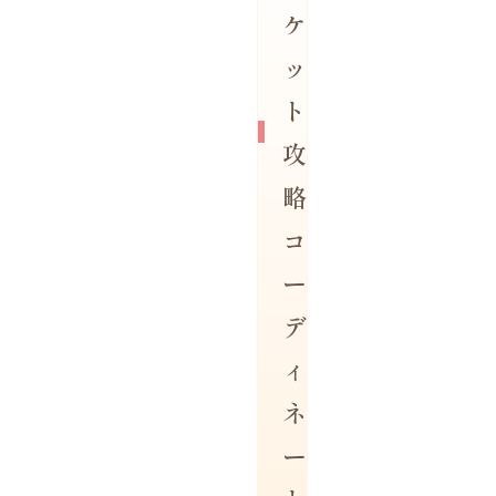
ケ
ッ
ト
攻
略
コ
ー
デ
ィ
ネ
ー