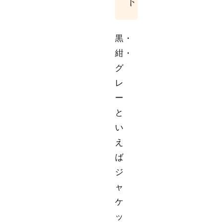
ト
黒・
紺・
グ
レ
ー
と
い
え
ば
ジ
ャ
ケ
ッ