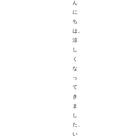
ん
に
ち
は。
涼
し
く
な
っ
て
き
ま
し
た、
い