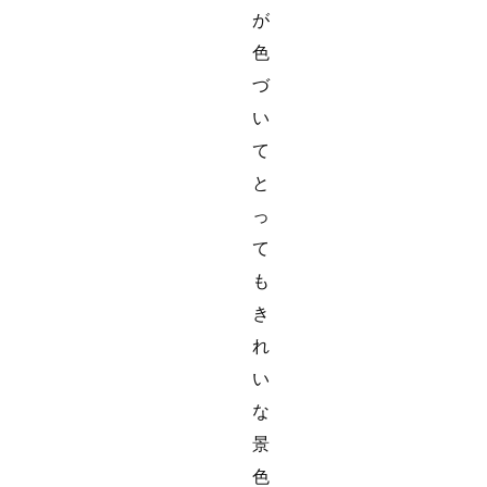
が
色
づ
い
て
と
っ
て
も
き
れ
い
な
景
色