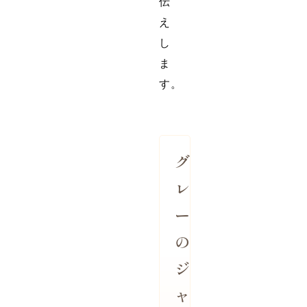
伝
え
し
ま
す。
グ
レ
ー
の
ジ
ャ