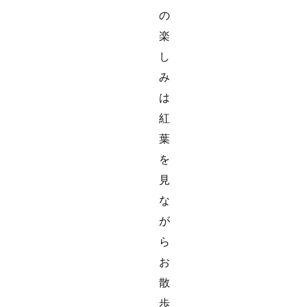
の
楽
し
み
は
紅
葉
を
見
な
が
ら
お
散
歩