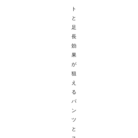
ト
と
足
長
効
果
が
狙
え
る
パ
ン
ツ
と