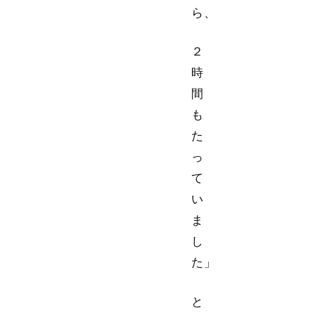
ら、
２
時
間
も
た
っ
て
い
ま
し
た」
と