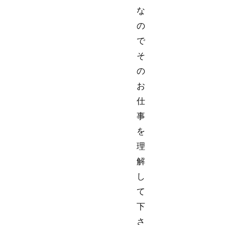
な
の
で
そ
の
お
仕
事
を
理
解
し
て
下
さ