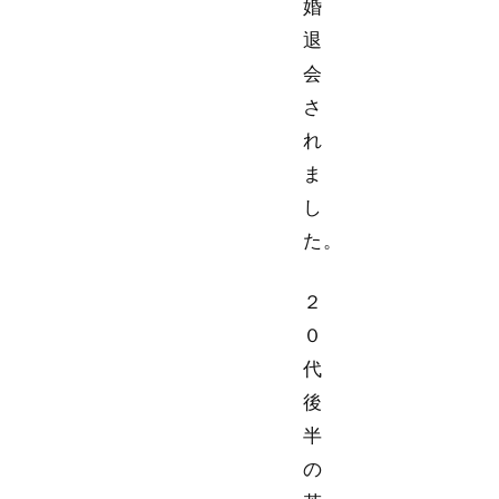
婚
退
会
さ
れ
ま
し
た。
２
０
代
後
半
の