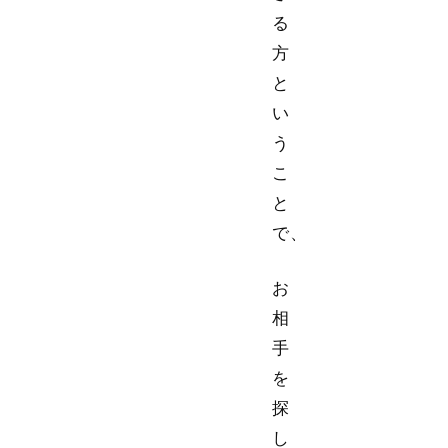
る
方
と
い
う
こ
と
で、
お
相
手
を
探
し