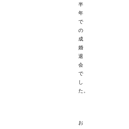
半
年
で
の
成
婚
退
会
で
し
た。
お