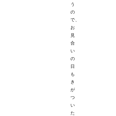
う
の
で、
お
見
合
い
の
日
も
き
が
つ
い
た