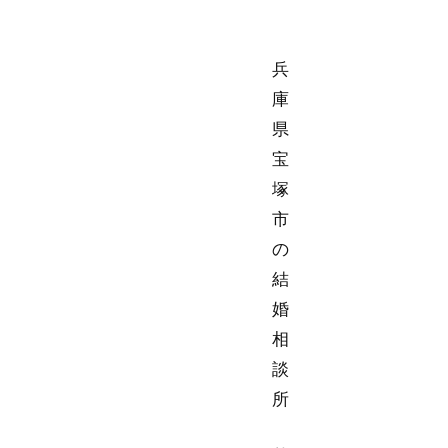
兵
庫
県
宝
塚
市
の
結
婚
相
談
所