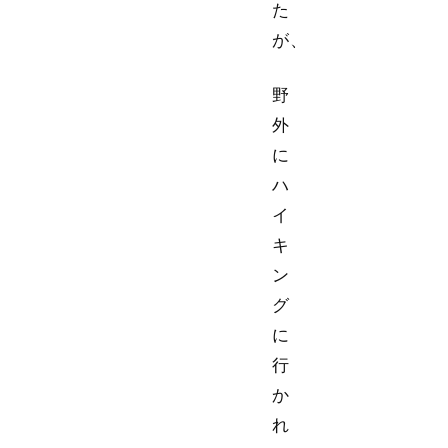
た
が、
野
外
に
ハ
イ
キ
ン
グ
に
行
か
れ