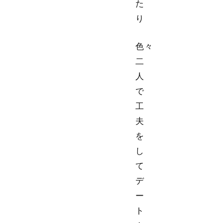
た
り
色々
二
人
で
工
夫
を
し
て
デ
ー
ト