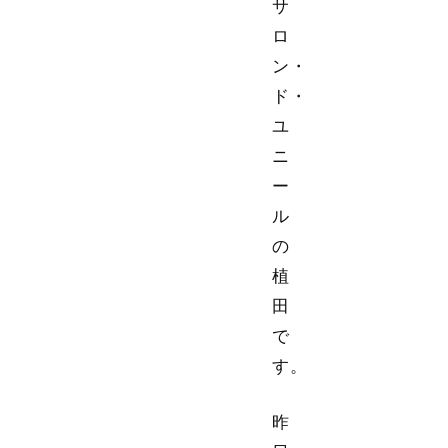
サ
ロ
ン・
ド・
ユ
ニ
ー
ル
の
植
田
で
す。
昨