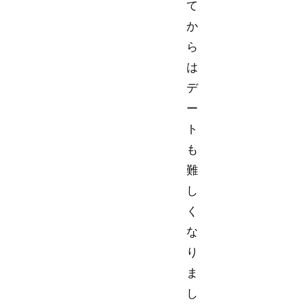
て
か
ら
は
デ
ー
ト
も
難
し
く
な
り
ま
し