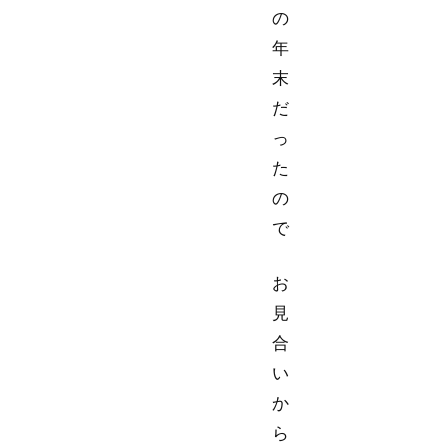
の
年
末
だ
っ
た
の
で
お
見
合
い
か
ら