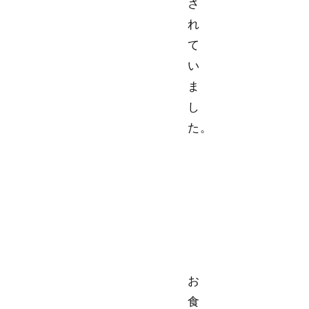
さ
れ
て
い
ま
し
た。
お
食