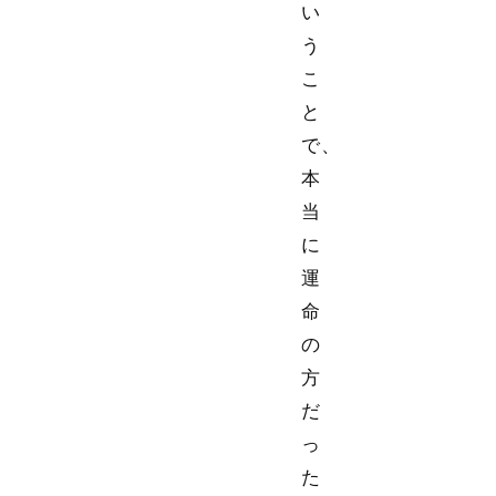
い
う
こ
と
で、
本
当
に
運
命
の
方
だ
っ
た