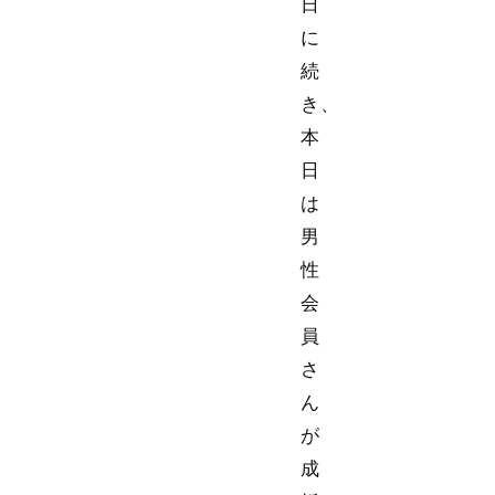
日
に
続
き、
本
日
は
男
性
会
員
さ
ん
が
成