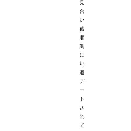
見
合
い
後
順
調
に
毎
週
デ
ー
ト
さ
れ
て