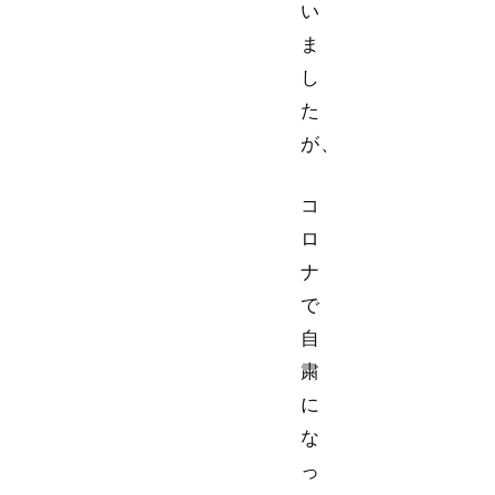
い
ま
し
た
が、
コ
ロ
ナ
で
自
粛
に
な
っ