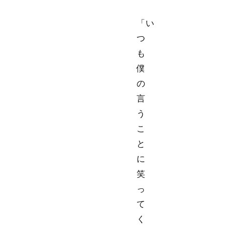
「い
つ
も
僕
の
言
う
こ
と
に
笑
っ
て
く