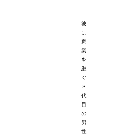
彼
は
家
業
を
継
ぐ
３
代
目
の
男
性