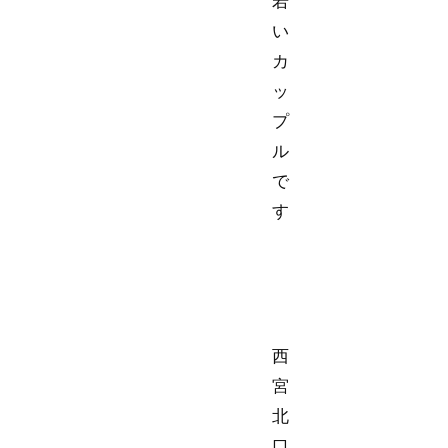
若
い
カ
ッ
プ
ル
で
す
西
宮
北
口