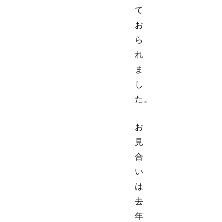
て
お
ら
れ
ま
し
た。
お
見
合
い
は
去
年