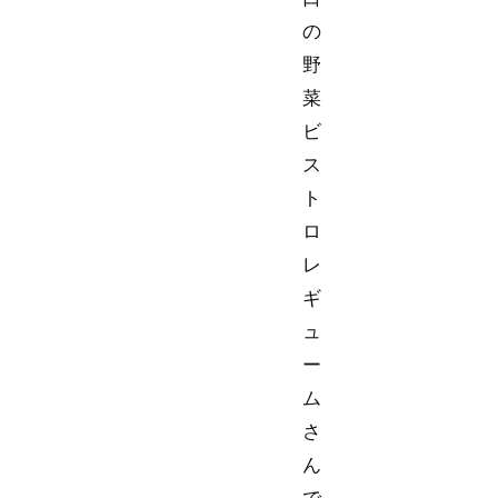
の
野
菜
ビ
ス
ト
ロ
レ
ギ
ュ
ー
ム
さ
ん