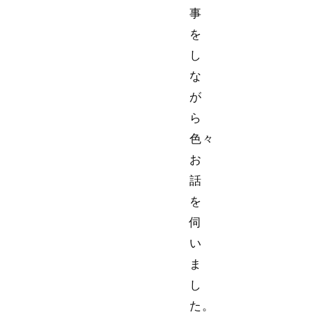
事
を
し
な
が
ら
色々
お
話
を
伺
い
ま
し
た。