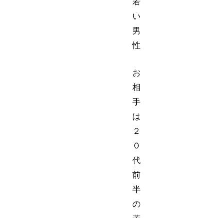
若
い
男
性
お
相
手
は
２
０
代
前
半
の