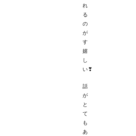
れ
る
の
が
す
嬉
し
い
❣
話
が
と
て
も
あ