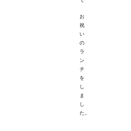
で
お
祝
い
の
ラ
ン
チ
を
し
ま
し
た。