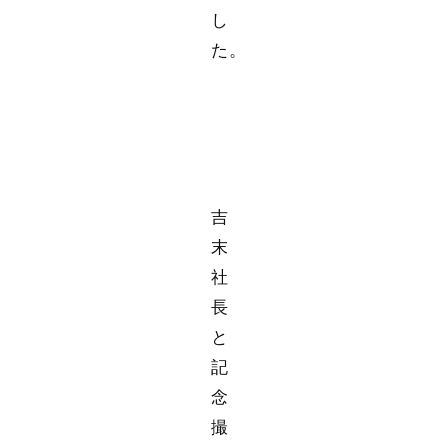
し
た。
吉
末
社
長
と
記
念
撮