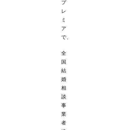
プ
レ
ミ
ア
で、
全
国
結
婚
相
談
事
業
者