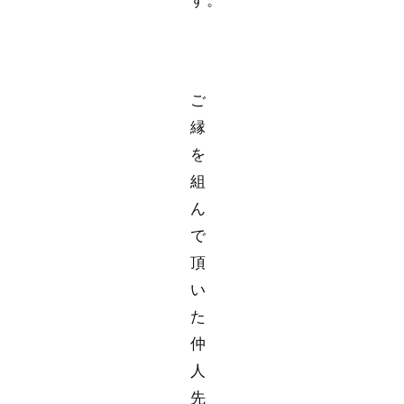
ご
縁
を
組
ん
で
頂
い
た
仲
人
先