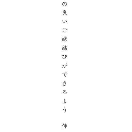
の
良
い
ご
縁
結
び
が
で
き
る
よ
う
仲