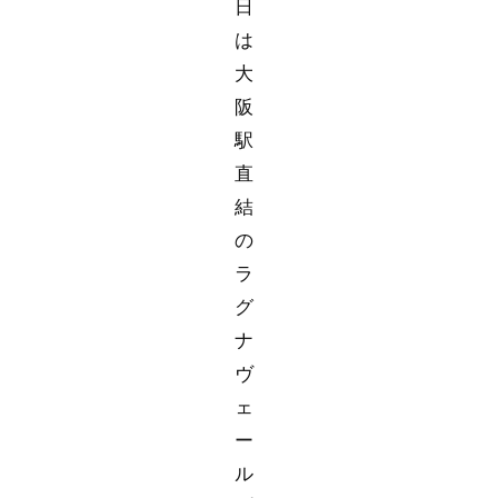
日
は
大
阪
駅
直
結
の
ラ
グ
ナ
ヴ
ェ
ー
ル