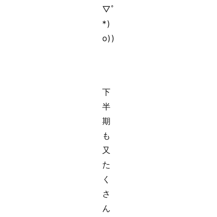
▽ﾟ
*)
o))
下
半
期
も
又
た
く
さ
ん