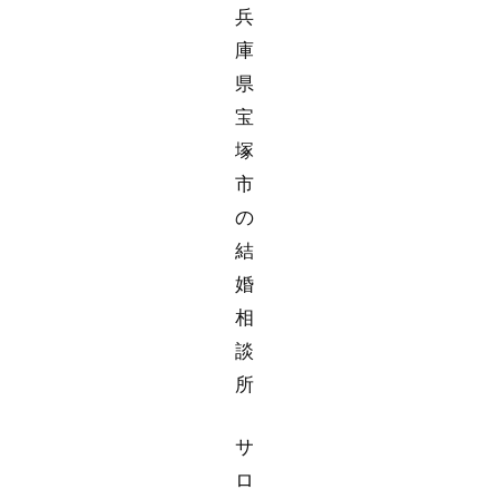
兵
庫
県
宝
塚
市
の
結
婚
相
談
所
サ
ロ