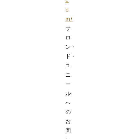
c
o
m/
サ
ロ
ン・
ド・
ユ
ニ
ー
ル
へ
の
お
問