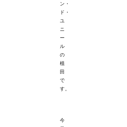
ン・
ド・
ユ
ニ
ー
ル
の
植
田
で
す。
今