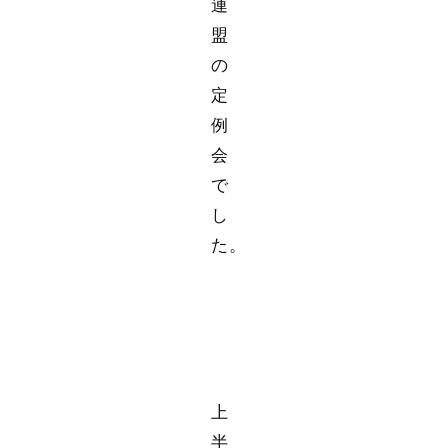
連
盟
の
定
例
会
で
し
た。
上
半