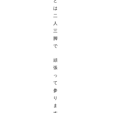
と
は
二
人
三
脚
で
頑
張
っ
て
参
り
ま
す。