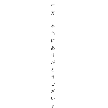
生
方
本
当
に
あ
り
が
と
う
ご
ざ
い
ま