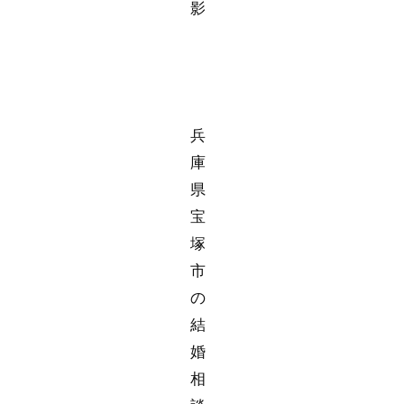
影
兵
庫
県
宝
塚
市
の
結
婚
相