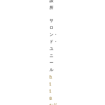
談
所
サ
ロ
ン・
ド・
ユ
ニ
ー
ル
h
t
t
p
s://