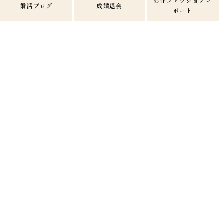
男性ファッションレ
婚活ブログ
成婚退会
ポート