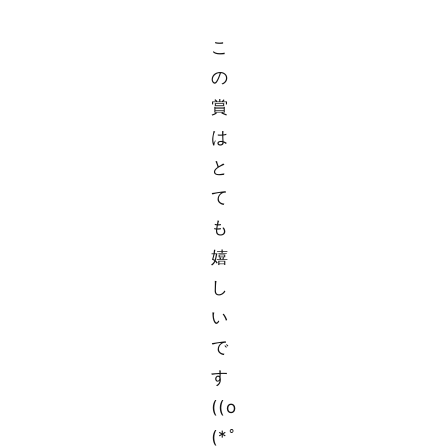
こ
の
賞
は
と
て
も
嬉
し
い
で
す
((o
(*ﾟ