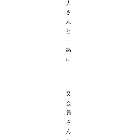
人
さ
ん
と
一
緒
に
又
会
員
さ
ん