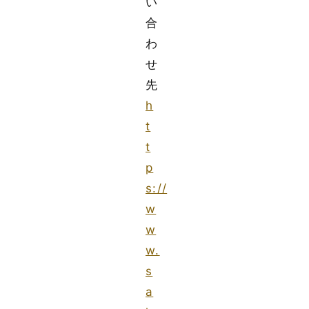
い
合
わ
せ
先
h
t
t
p
s://
w
w
w.
s
a