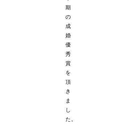
期
の
成
婚
優
秀
賞
を
頂
き
ま
し
た。