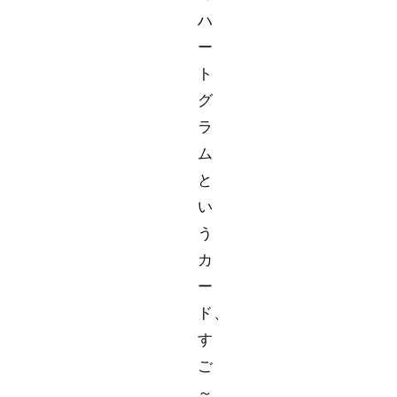
ハ
ー
ト
グ
ラ
ム
と
い
う
カ
ー
ド、
す
ご
～