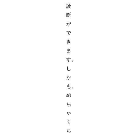
診
断
が
で
き
ま
す。
し
か
も、
め
ち
ゃ
く
ち