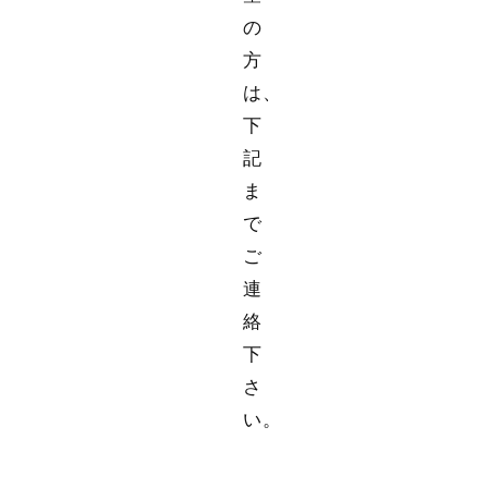
の
方
は、
下
記
ま
で
ご
連
絡
下
さ
い。