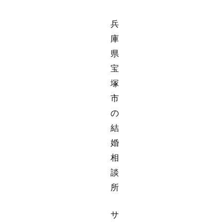
兵
庫
県
宝
塚
市
の
結
婚
相
談
所
サ