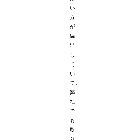
い
方
が
続
出
し
て
い
て、
弊
社
で
も
取
り