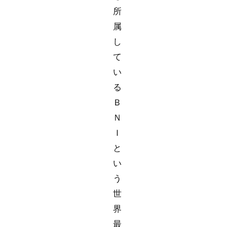
所
属
し
て
い
る
Ｂ
Ｎ
Ｉ
と
い
う
世
界
最