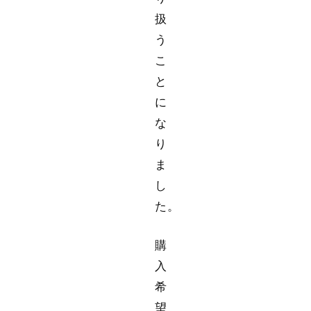
扱
う
こ
と
に
な
り
ま
し
た。
購
入
希
望