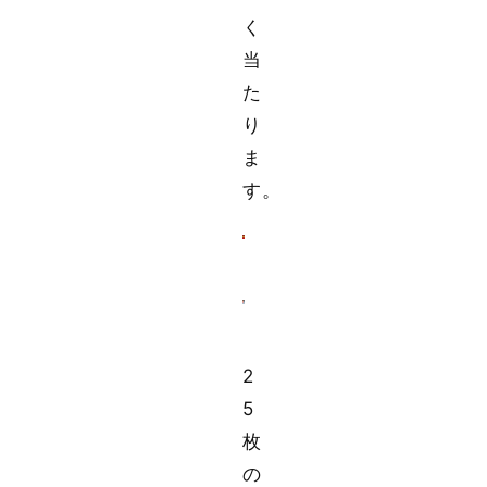
く
当
た
り
ま
す。
2
5
枚
の