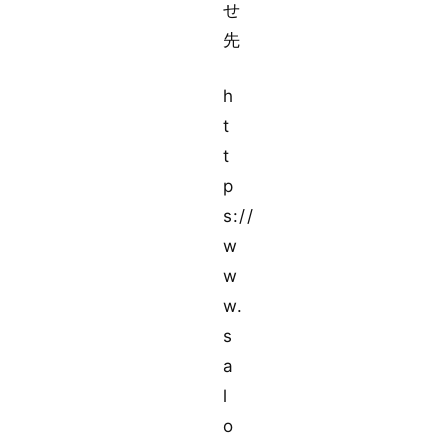
せ
先
h
t
t
p
s://
w
w
w.
s
a
l
o