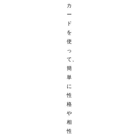
カ
ー
ド
を
使
っ
て、
簡
単
に
性
格
や
相
性