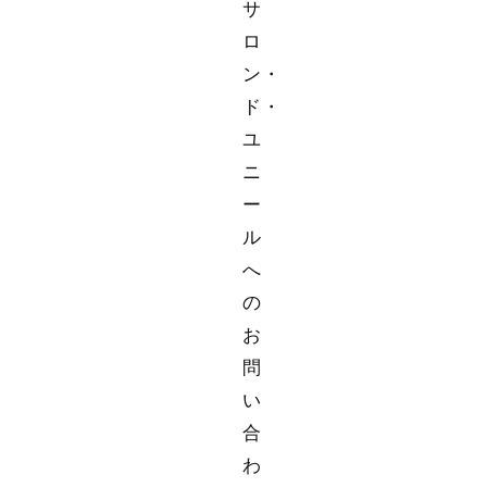
サ
ロ
ン・
ド・
ユ
ニ
ー
ル
へ
の
お
問
い
合
わ