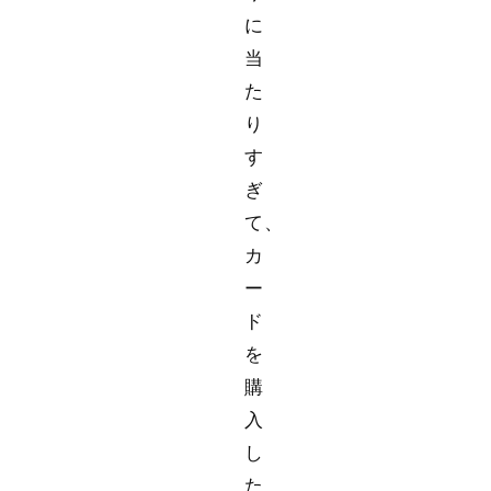
に
当
た
り
す
ぎ
て、
カ
ー
ド
を
購
入
し
た