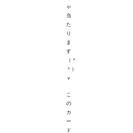
ゃ
当
た
り
ま
す
（＾
＾）
ｖ
こ
の
カ
ー
ド