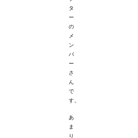
タ
ー
の
メ
ン
バ
ー
さ
ん
で
す。
あ
ま
り