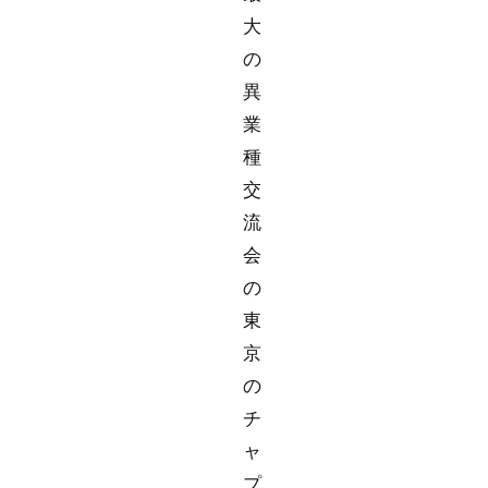
大
の
異
業
種
交
流
会
の
東
京
の
チ
ャ
プ