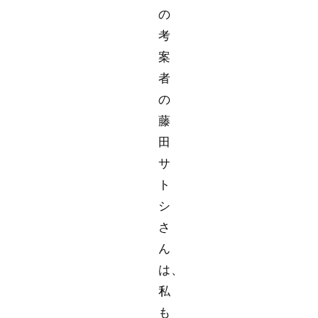
の
考
案
者
の
藤
田
サ
ト
シ
さ
ん
は、
私
も