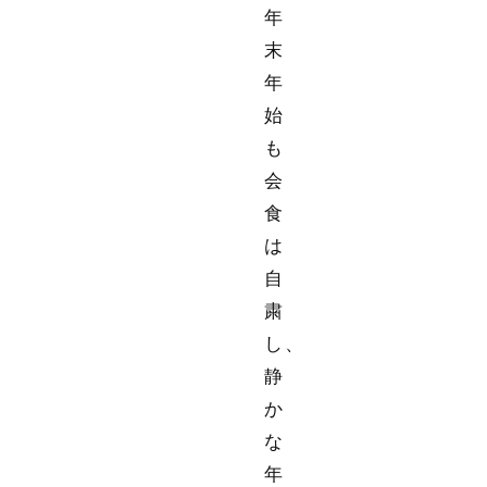
年
末
年
始
も
会
食
は
自
粛
し、
静
か
な
年