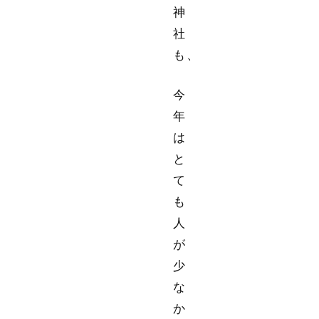
神
社
も、
今
年
は
と
て
も
人
が
少
な
か