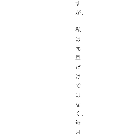
す
が、
私
は
元
旦
だ
け
で
は
な
く、
毎
月