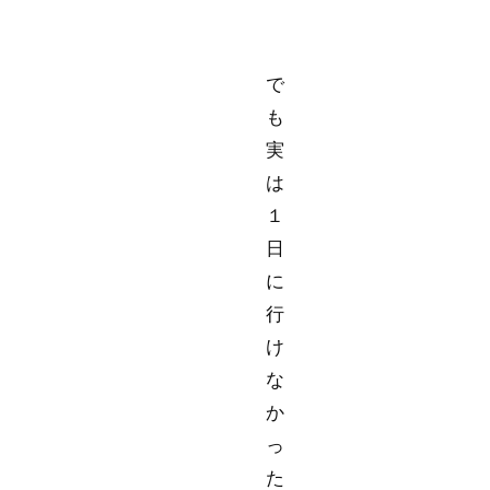
で
も
実
は
１
日
に
行
け
な
か
っ
た