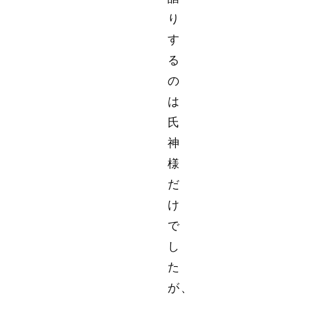
り
す
る
の
は
氏
神
様
だ
け
で
し
た
が、