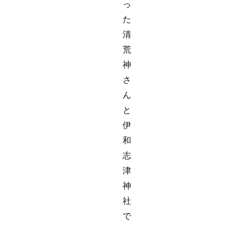
っ
た
清
荒
神
さ
ん
と
伊
和
志
津
神
社
で