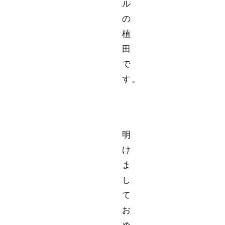
ル
の
植
田
で
す。
明
け
ま
し
て
お
め