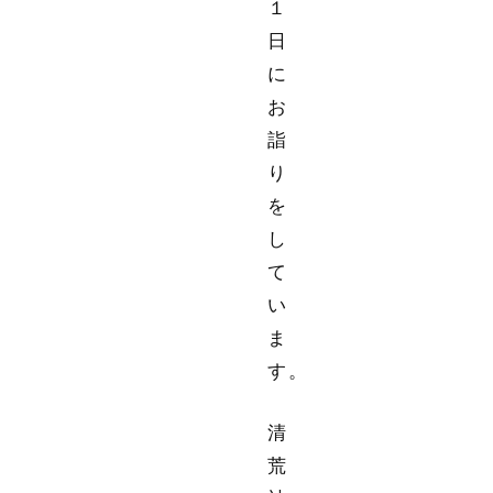
１
日
に
お
詣
り
を
し
て
い
ま
す。
清
荒