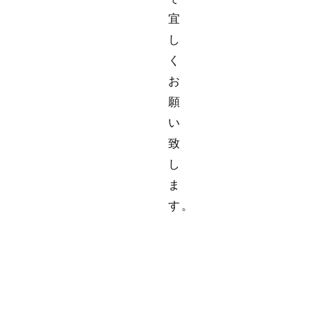
宜
し
く
お
願
い
致
し
ま
す。