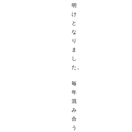
明
け
と
な
り
ま
し
た。
毎
年
混
み
合
う