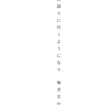
詣
り
に
行
く
よ
う
に
な
り、
毎
月
欠
か