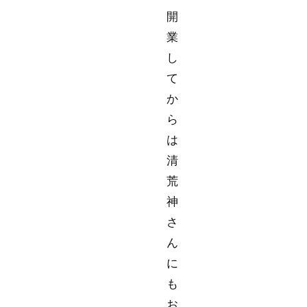
開
業
し
て
か
ら
は
清
荒
神
さ
ん
に
も
お