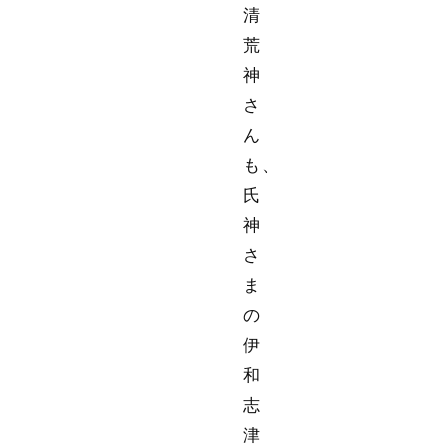
清
荒
神
さ
ん
も、
氏
神
さ
ま
の
伊
和
志
津