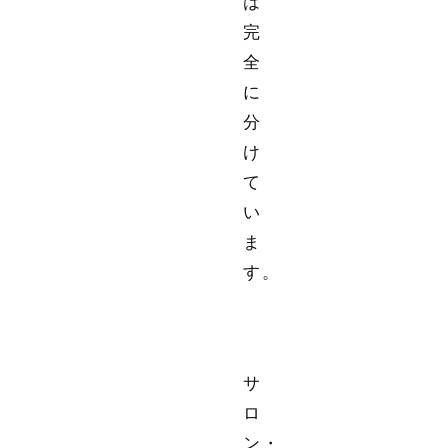
は
完
全
に
分
け
て
い
ま
す。
サ
ロ
ン・