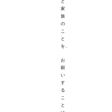
と
家
族
の
こ
と
を、
お
願
い
す
る
こ
と