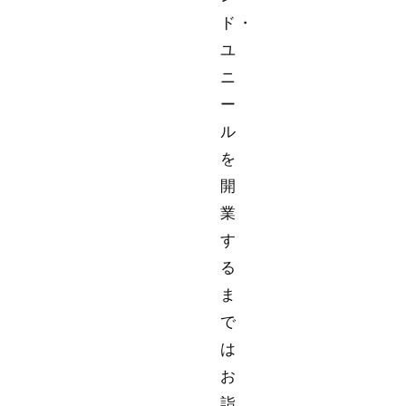
ド・
ユ
ニ
ー
ル
を
開
業
す
る
ま
で
は
お
詣