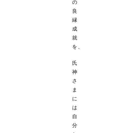
の
良
縁
成
就
を、
氏
神
さ
ま
に
は
自
分