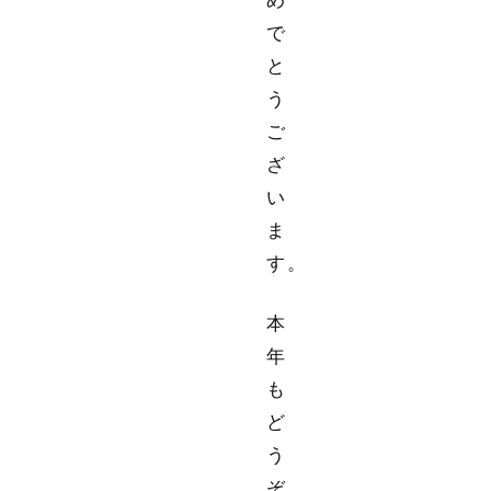
で
と
う
ご
ざ
い
ま
す。
本
年
も
ど
う
ぞ