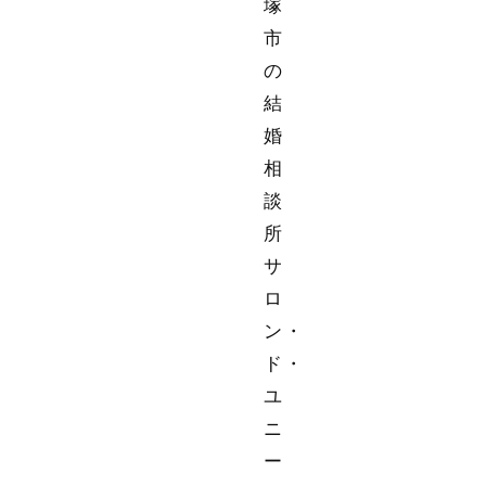
塚
市
の
結
婚
相
談
所
サ
ロ
ン・
ド・
ユ
ニ
ー