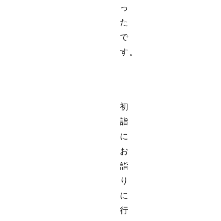
っ
た
で
す。
初
詣
に
お
詣
り
に
行