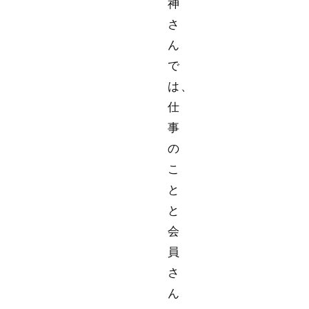
神
さ
ん
で
は、
仕
事
の
こ
と
と
会
員
さ
ん