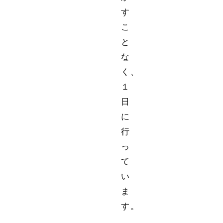
す
こ
と
な
く、
１
日
に
行
っ
て
い
ま
す。