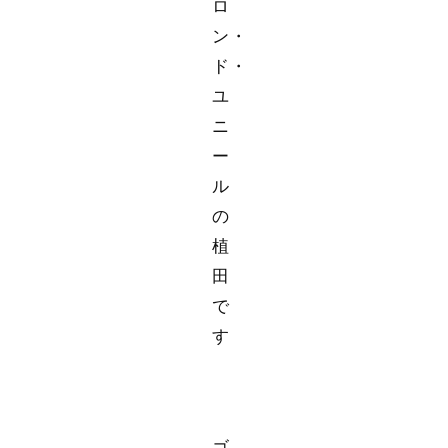
ロ
ン・
ド・
ユ
ニ
ー
ル
の
植
田
で
す
ゴ