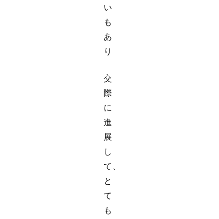
い
も
あ
り
交
際
に
進
展
し
て、
と
て
も