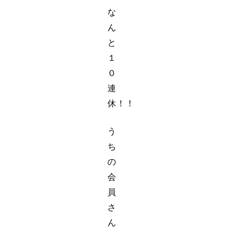
な
ん
と
１
０
連
休！！
う
ち
の
会
員
さ
ん