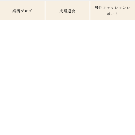
男性ファッションレ
婚活ブログ
成婚退会
ポート