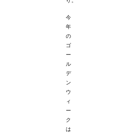
り。
今
年
の
ゴ
ー
ル
デ
ン
ウ
ィ
ー
ク
は