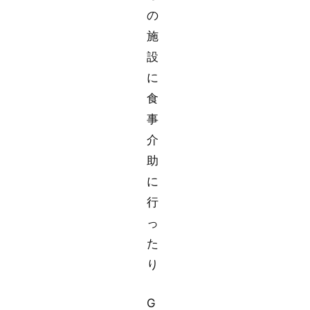
の
施
設
に
食
事
介
助
に
行
っ
た
り
G