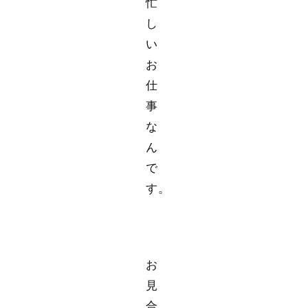
忙
し
い
お
仕
事
な
ん
で
す。
お
見
合