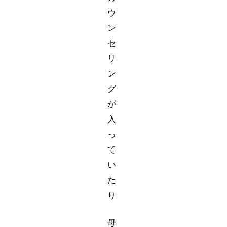
ウ
ン
セ
リ
ン
グ
が
入
っ
て
い
た
り
母