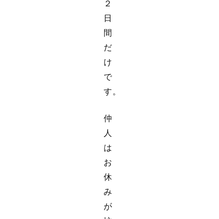
２
日
間
だ
け
で
す。
仲
人
は
お
休
み
が