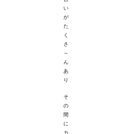
い
が
た
く
さ
～
ん
あ
り
そ
の
間
に
カ