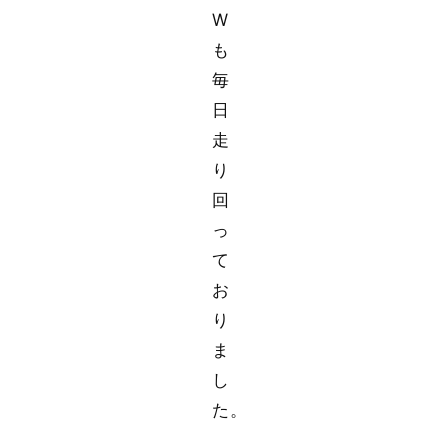
W
も
毎
日
走
り
回
っ
て
お
り
ま
し
た。