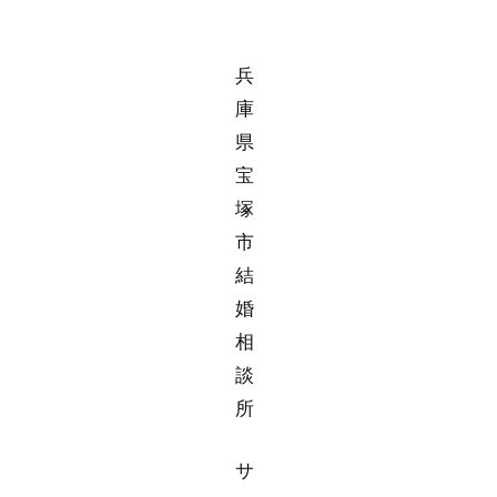
兵
庫
県
宝
塚
市
結
婚
相
談
所
サ