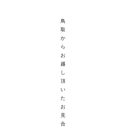
鳥
取
か
ら
お
越
し
頂
い
た
お
見
合