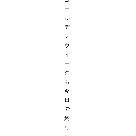
ー
ル
デ
ン
ウ
ィ
ー
ク
も
今
日
で
終
わ