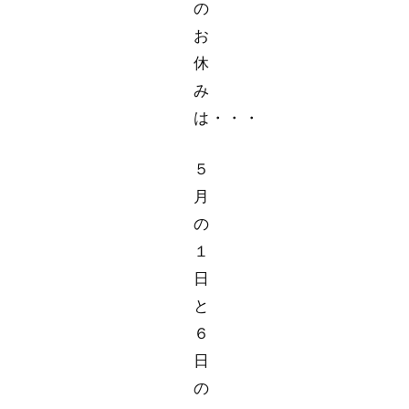
の
お
休
み
は・・・
５
月
の
１
日
と
６
日
の