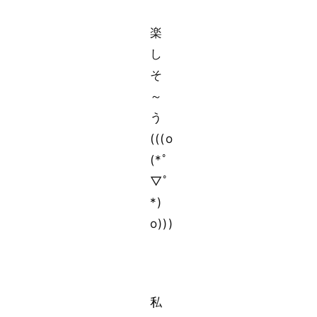
楽
し
そ
～
う
(((o
(*ﾟ
▽ﾟ
*)
o)))
私