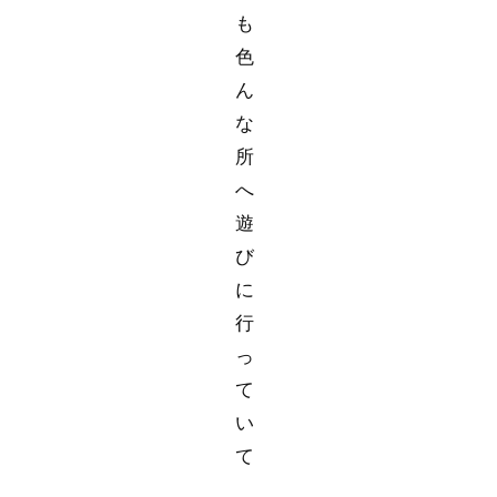
も
色
ん
な
所
へ
遊
び
に
行
っ
て
い
て