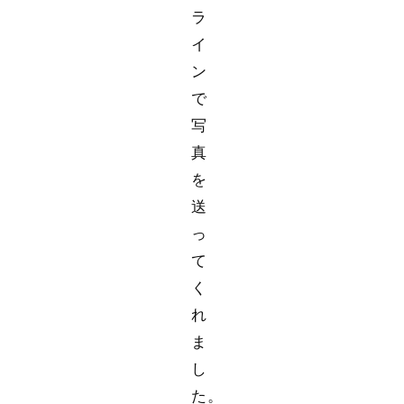
ラ
イ
ン
で
写
真
を
送
っ
て
く
れ
ま
し
た。