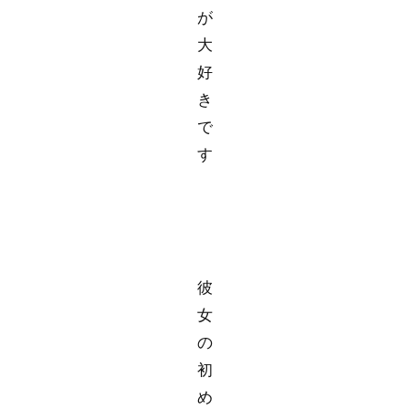
が
大
好
き
で
す
彼
女
の
初
め