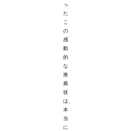
っ
た
こ
の
感
動
的
な
推
薦
状
は、
本
当
に