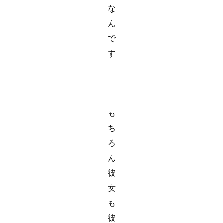
な
ん
で
す
も
ち
ろ
ん
彼
女
も
彼