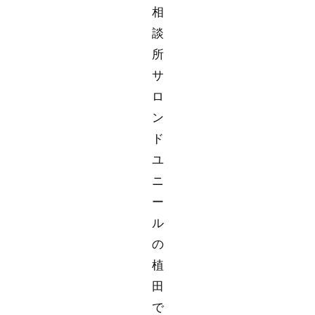
相
談
所
サ
ロ
ン
ド
ユ
ニ
ー
ル
の
植
田
で