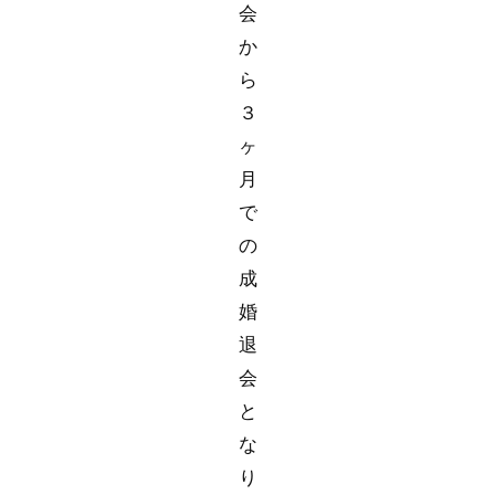
会
か
ら
３
ヶ
月
で
の
成
婚
退
会
と
な
り