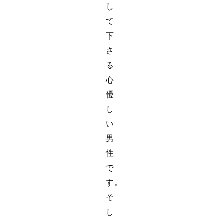
し
て
下
さ
る
心
優
し
い
男
性
で
す。
そ
し