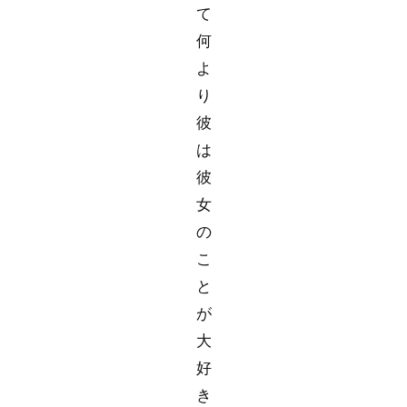
て
何
よ
り
彼
は
彼
女
の
こ
と
が
大
好
き