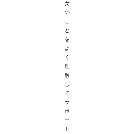
女
の
こ
と
を
よ
く
理
解
し
て、
サ
ポ
ー
ト