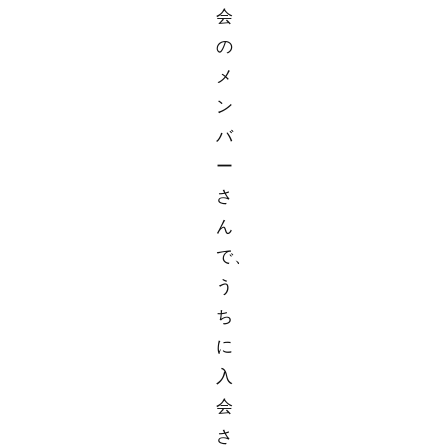
会
の
メ
ン
バ
ー
さ
ん
で、
う
ち
に
入
会
さ