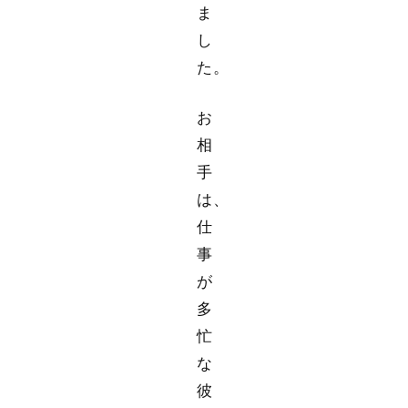
ま
し
た。
お
相
手
は、
仕
事
が
多
忙
な
彼