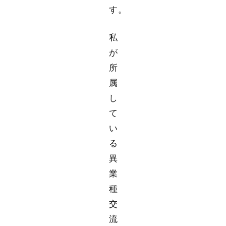
す。
私
が
所
属
し
て
い
る
異
業
種
交
流