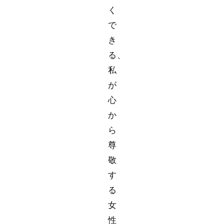
く
で
き
る、
私
が
心
か
ら
尊
敬
す
る
女
性