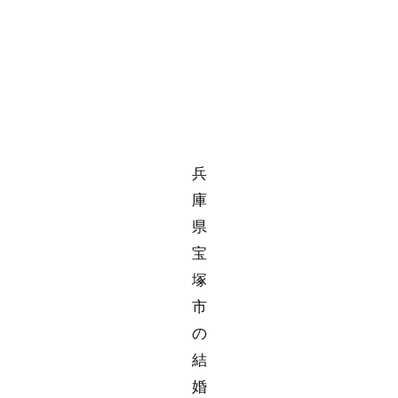
兵
庫
県
宝
塚
市
の
結
婚