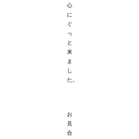
心
に
ぐ
っ
と
来
ま
し
た。
お
見
合