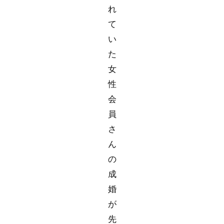
れ
て
い
た
女
性
会
員
さ
ん
の
成
婚
が
先