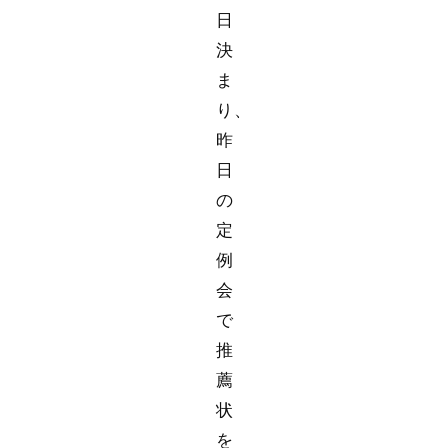
日
決
ま
り、
昨
日
の
定
例
会
で
推
薦
状
を