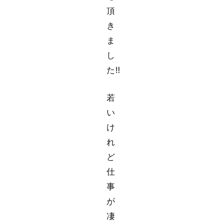
頂
き
ま
し
た‼
若
い
け
れ
ど
仕
事
が
凄