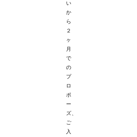
い
か
ら
２
ヶ
月
で
の
プ
ロ
ポ
ー
ズ、
ご
入