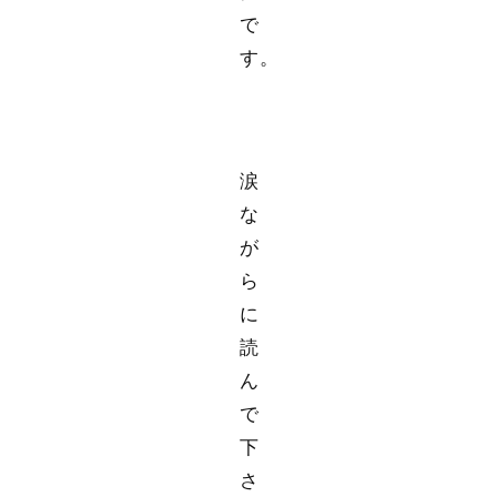
で
す。
涙
な
が
ら
に
読
ん
で
下
さ