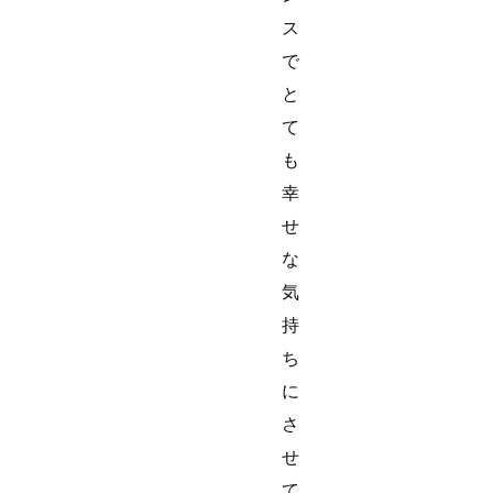
ス
で
と
て
も
幸
せ
な
気
持
ち
に
さ
せ
て