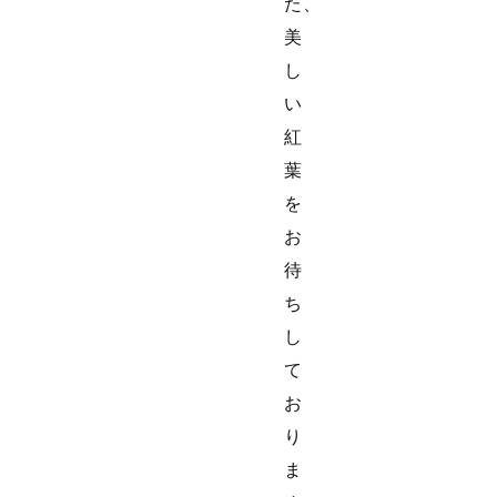
た、
美
し
い
紅
葉
を
お
待
ち
し
て
お
り
ま