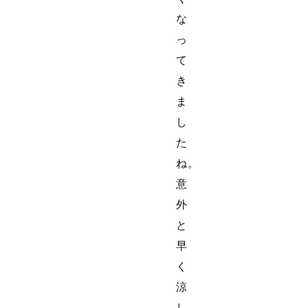
な
っ
て
き
ま
し
た
ね。
意
外
と
早
く
涼
し