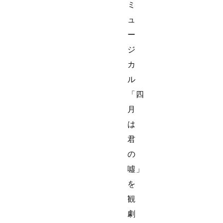
ミ
ュ
ー
ジ
カ
ル
「四
月
は
君
の
噓」
を
観
劇