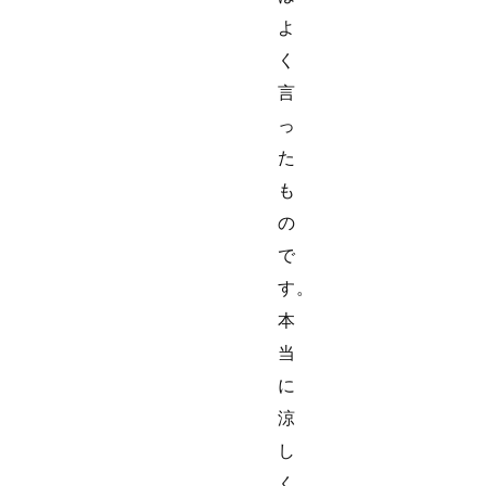
よ
く
言
っ
た
も
の
で
す。
本
当
に
涼
し
く