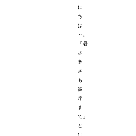
に
ち
は
～。
「暑
さ
寒
さ
も
彼
岸
ま
で」
と
は