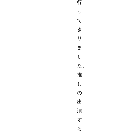
行
っ
て
参
り
ま
し
た。
推
し
の
出
演
す
る