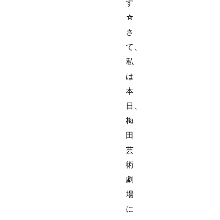
す
☆
さ
て、
私
は
本
日、
梅
田
芸
術
劇
場
に