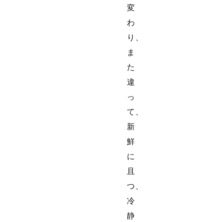
変
わ
り、
ま
た
違
っ
て、
新
鮮
に
且
つ、
冷
静