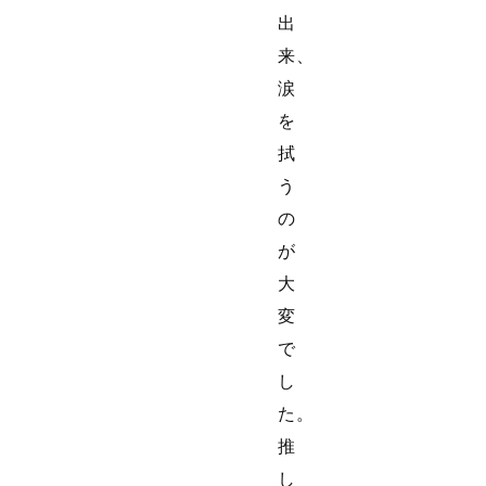
出
来、
涙
を
拭
う
の
が
大
変
で
し
た。
推
し