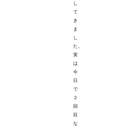
し
て
き
ま
し
た。
実
は
今
日
で
２
回
目
な