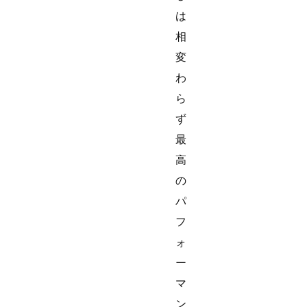
は
相
変
わ
ら
ず
最
高
の
パ
フ
ォ
ー
マ
ン