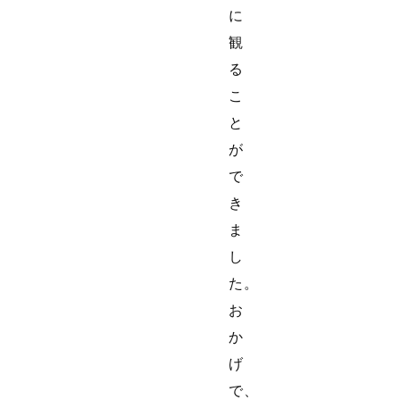
に
観
る
こ
と
が
で
き
ま
し
た。
お
か
げ
で、