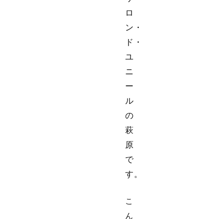
ロ
ン・
ド・
ユ
ニ
ー
ル
の
萩
原
で
す。
こ
ん