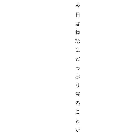
今
日
は
物
語
に
ど
っ
ぷ
り
浸
る
こ
と
が