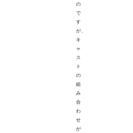
の
で
す
が、
キ
ャ
ス
ト
の
組
み
合
わ
せ
が