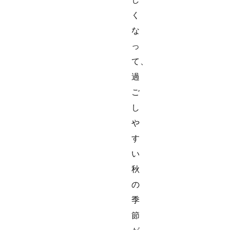
く
な
っ
て、
過
ご
し
や
す
い
秋
の
季
節