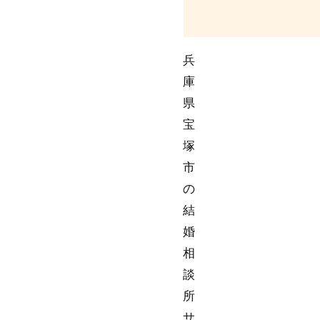
兵
庫
県
宝
塚
市
の
結
婚
相
談
所
サ