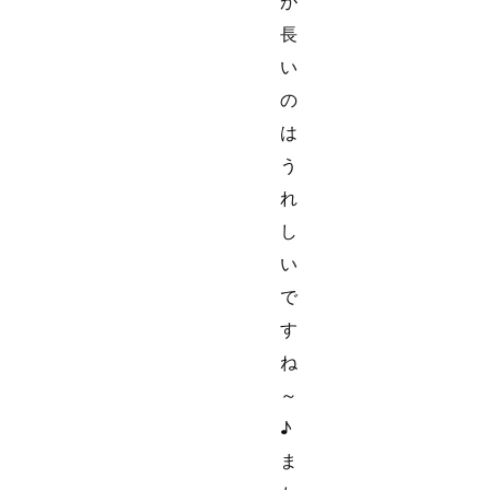
が
長
い
の
は
う
れ
し
い
で
す
ね
～
♪
ま