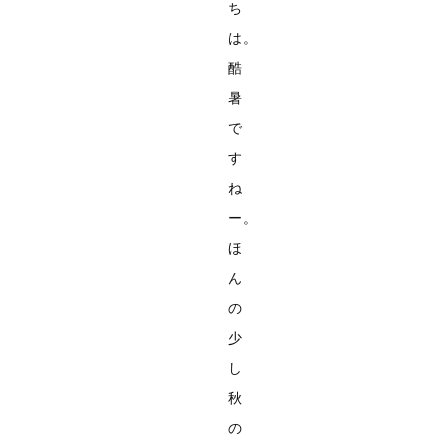
ち
は。
酷
暑
で
す
ね
ー。
ほ
ん
の
少
し
秋
の