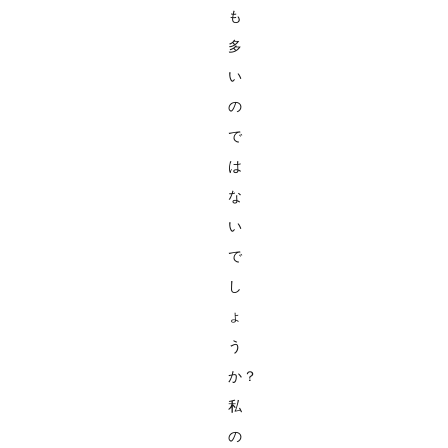
も
多
い
の
で
は
な
い
で
し
ょ
う
か？
私
の