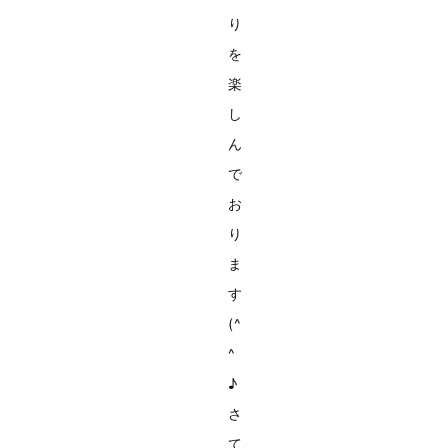
り
を
楽
し
ん
で
お
り
ま
す
(^
^
♪
さ
て、