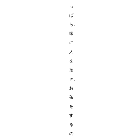
っ
ぱ
ら、
家
に
人
を
招
き、
お
茶
を
す
る
の