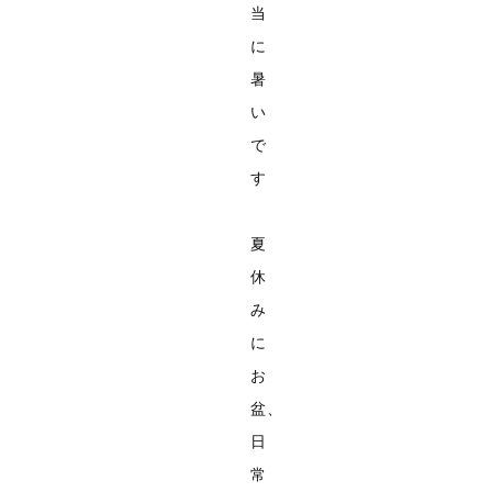
当
に
暑
い
で
す
夏
休
み
に
お
盆、
日
常