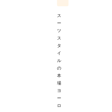
ス
ー
ツ
ス
タ
イ
ル
の
本
場
ヨ
ー
ロ