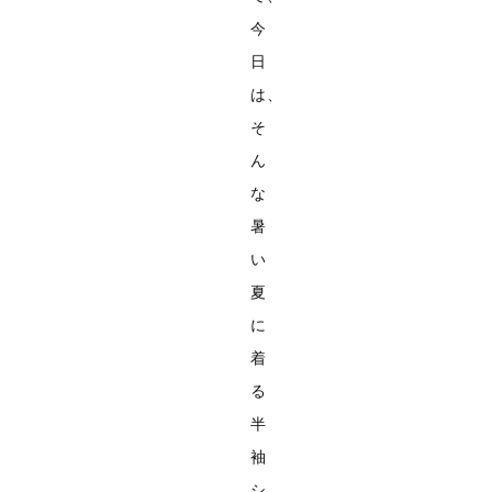
今
日
は、
そ
ん
な
暑
い
夏
に
着
る
半
袖
シ