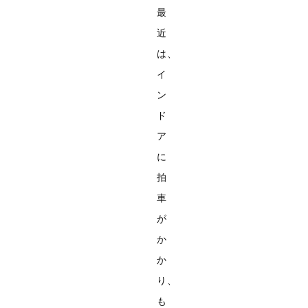
最
近
は、
イ
ン
ド
ア
に
拍
車
が
か
か
り、
も