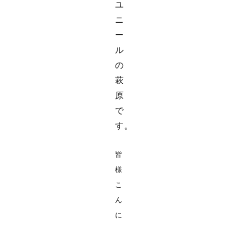
ユ
ニ
ー
ル
の
萩
原
で
す。
皆
様
こ
ん
に