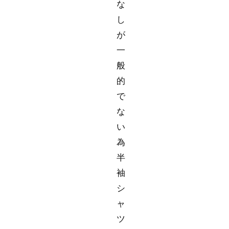
な
し
が
一
般
的
で
な
い
為
半
袖
シ
ャ
ツ