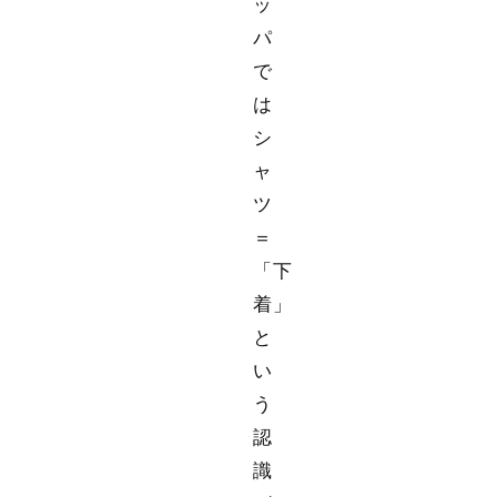
ッ
パ
で
は
シ
ャ
ツ
＝
「下
着」
と
い
う
認
識