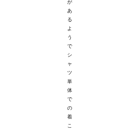
が
あ
る
よ
う
で
シ
ャ
ツ
単
体
で
の
着
こ