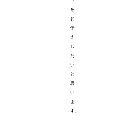
を
お
伝
え
し
た
い
と
思
い
ま
す。