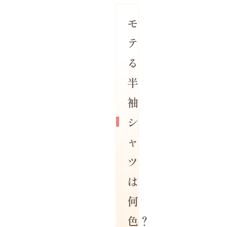
モ
テ
る
半
袖
シ
ャ
ツ
は
何
色？