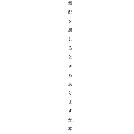
気
配
を
感
じ
る
と
き
も
あ
り
ま
す
が、
本