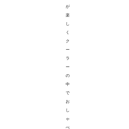
が
楽
し
く
ク
ー
ラ
ー
の
中
で
お
し
ゃ
べ