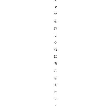
ャ
ツ
を
お
し
ゃ
れ
に
着
こ
な
す
ヒ
ン
ト