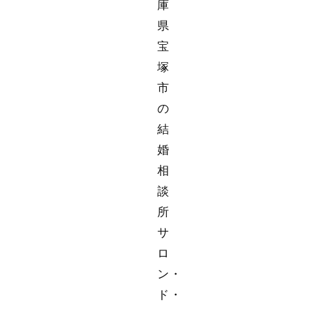
庫
県
宝
塚
市
の
結
婚
相
談
所
サ
ロ
ン・
ド・