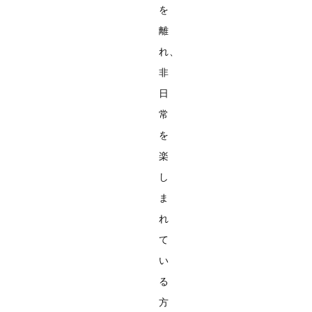
を
離
れ、
非
日
常
を
楽
し
ま
れ
て
い
る
方