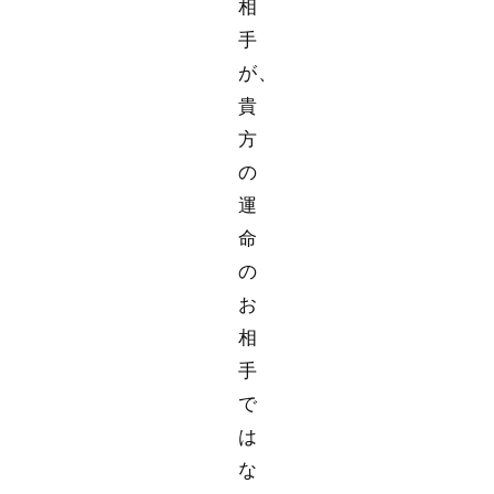
相
手
が、
貴
方
の
運
命
の
お
相
手
で
は
な