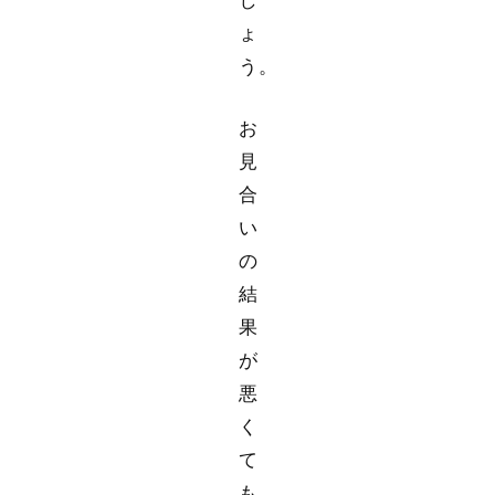
し
ょ
う。
お
見
合
い
の
結
果
が
悪
く
て
も、