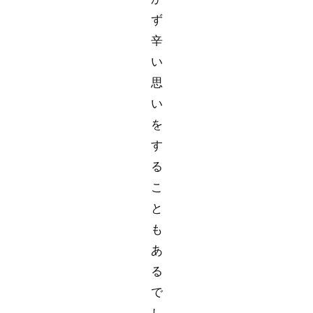
ず
辛
い
思
い
を
す
る
こ
と
も
あ
る
で