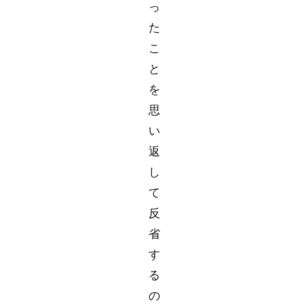
っ
た
こ
と
を
思
い
返
し
て
反
省
す
る
の