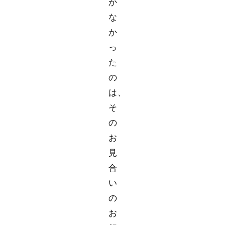
か
な
か
っ
た
の
は、
そ
の
お
見
合
い
の
お