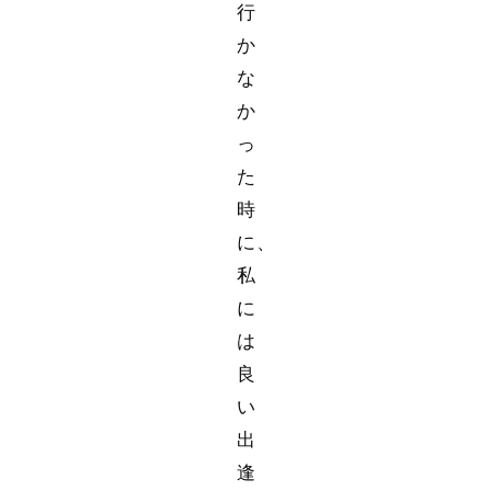
行
か
な
か
っ
た
時
に、
私
に
は
良
い
出
逢