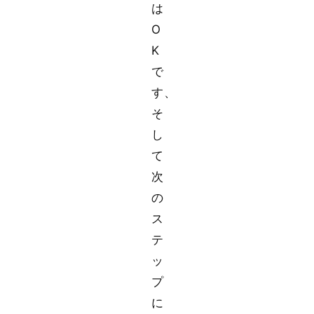
は
O
K
で
す、
そ
し
て
次
の
ス
テ
ッ
プ
に