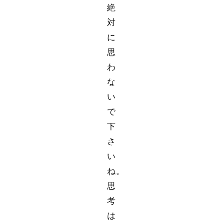
絶
対
に
思
わ
な
い
で
下
さ
い
ね。
思
考
は