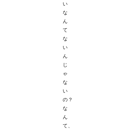
い
な
ん
て
な
い
ん
じ
ゃ
な
い
の？
な
ん
て、