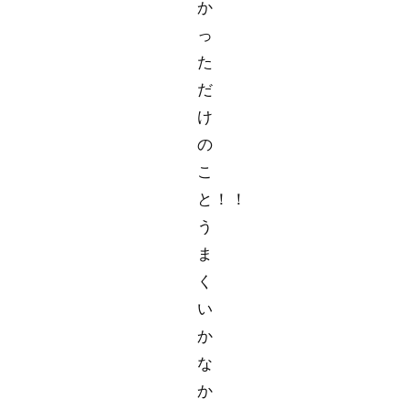
か
っ
た
だ
け
の
こ
と！！
う
ま
く
い
か
な
か