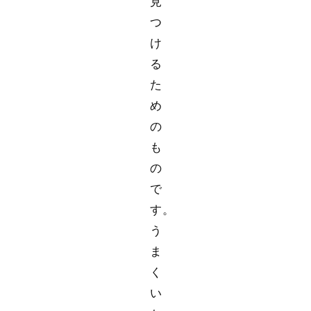
見
つ
け
る
た
め
の
も
の
で
す。
う
ま
く
い