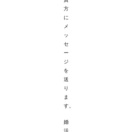
方
に
メ
ッ
セ
ー
ジ
を
送
り
ま
す。
婚
活