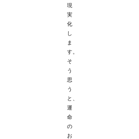
現
実
化
し
ま
す。
そ
う
思
う
と、
運
命
の
お