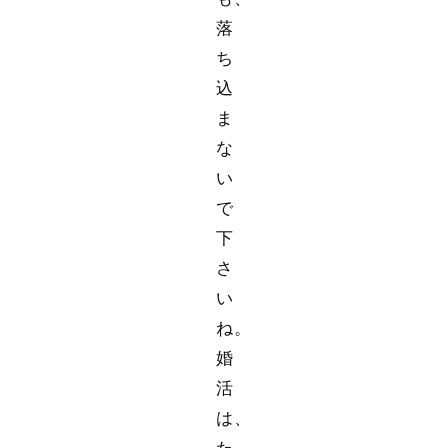
落
ち
込
ま
な
い
で
下
さ
い
ね。
婚
活
は、
た