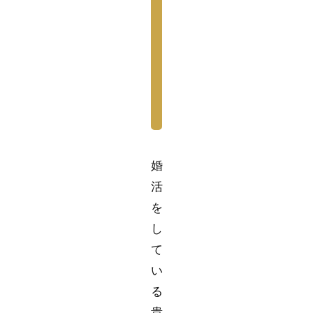
婚
活
を
し
て
い
る
貴