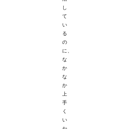
し
て
い
る
の
に、
な
か
な
か
上
手
く
い
か