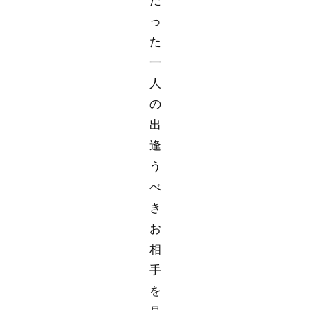
っ
た
一
人
の
出
逢
う
べ
き
お
相
手
を