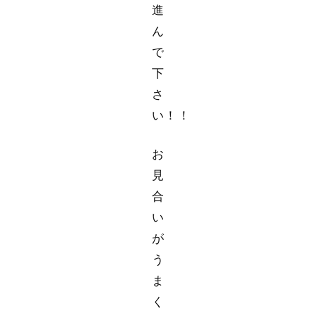
進
ん
で
下
さ
い！！
お
見
合
い
が
う
ま
く