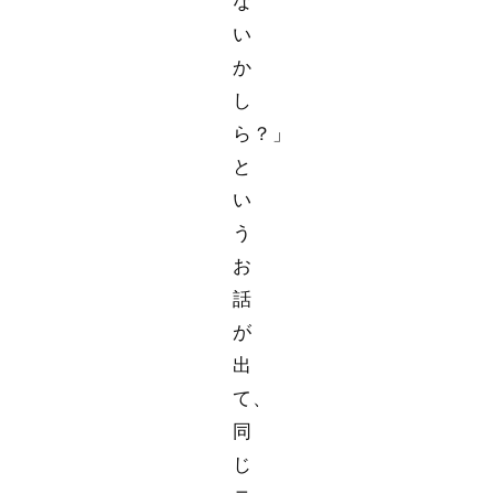
な
い
か
し
ら？」
と
い
う
お
話
が
出
て、
同
じ