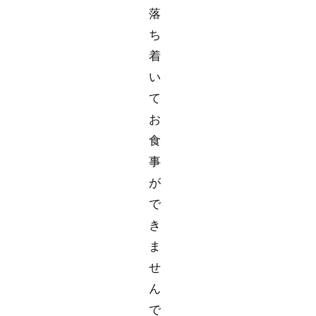
落
ち
着
い
て
お
食
事
が
で
き
ま
せ
ん
で