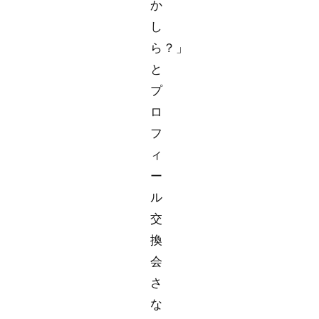
か
し
ら？」
と
プ
ロ
フ
ィ
ー
ル
交
換
会
さ
な