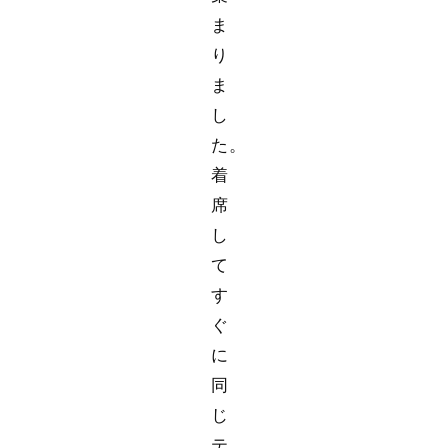
ま
り
ま
し
た。
着
席
し
て
す
ぐ
に
同
じ
テ