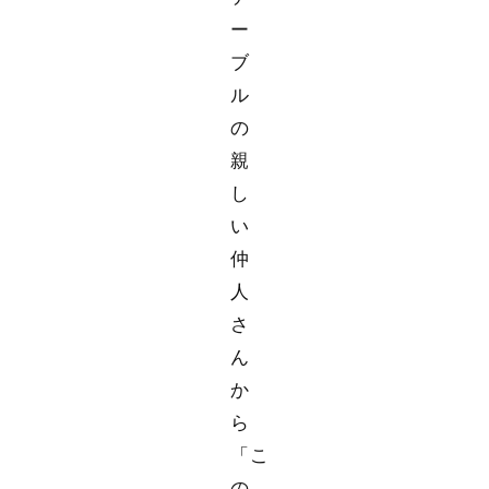
ー
ブ
ル
の
親
し
い
仲
人
さ
ん
か
ら
「こ
の