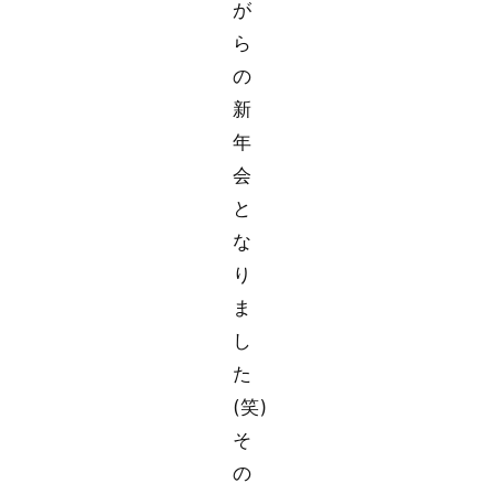
が
ら
の
新
年
会
と
な
り
ま
し
た
(笑)
そ
の