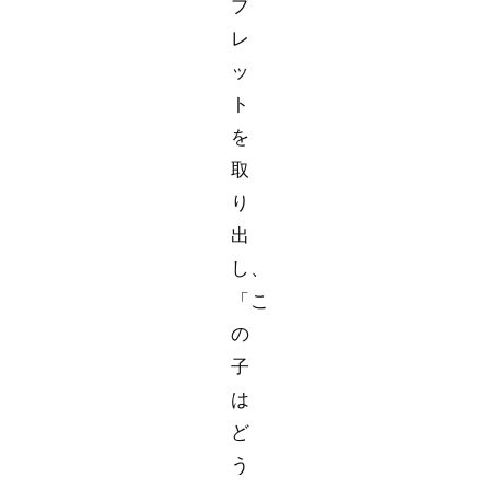
ブ
レ
ッ
ト
を
取
り
出
し、
「こ
の
子
は
ど
う