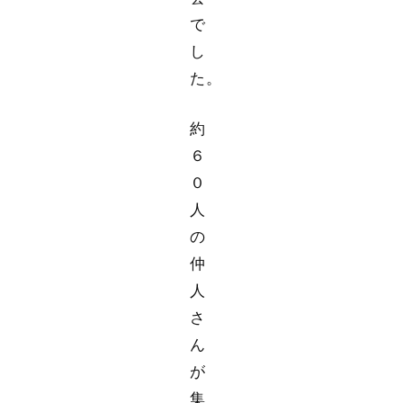
で
し
た。
約
６
０
人
の
仲
人
さ
ん
が
集