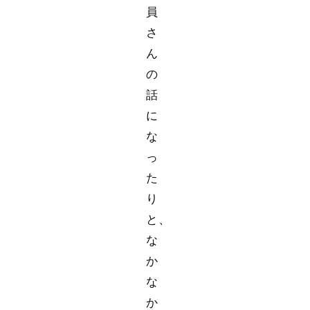
員
さ
ん
の
話
に
な
っ
た
り
と、
な
か
な
か