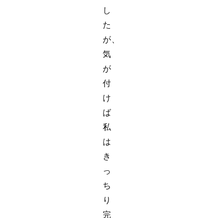
し
た
が、
気
が
付
け
ば
私
は
き
っ
ち
り
完