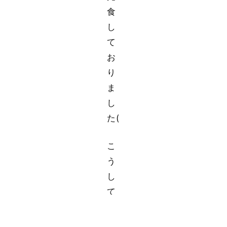
食
し
て
お
り
ま
し
た(
こ
う
し
て
い
つ