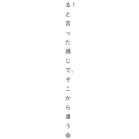
る！
と
言
っ
た
感
じ
で、
そ
こ
か
ら
違
う
会