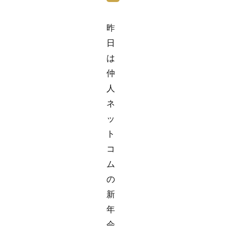
昨
日
は
仲
人
ネ
ッ
ト
コ
ム
の
新
年
会