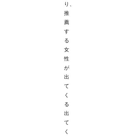
り、
推
薦
す
る
女
性
が
出
て
く
る
出
て
く