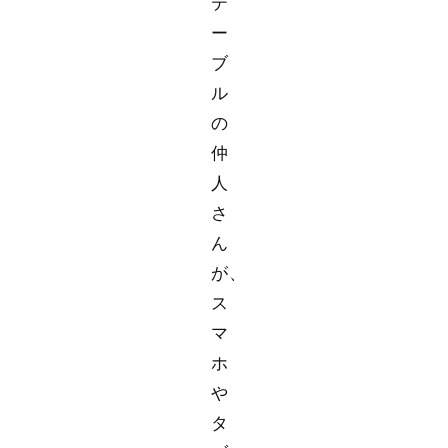
テ
ー
ブ
ル
の
仲
人
さ
ん
が、
ス
マ
ホ
や
タ