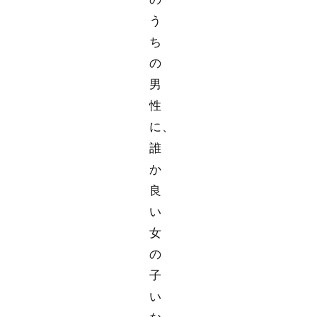
う
ち
の
男
性
に、
誰
か
良
い
女
の
子
い