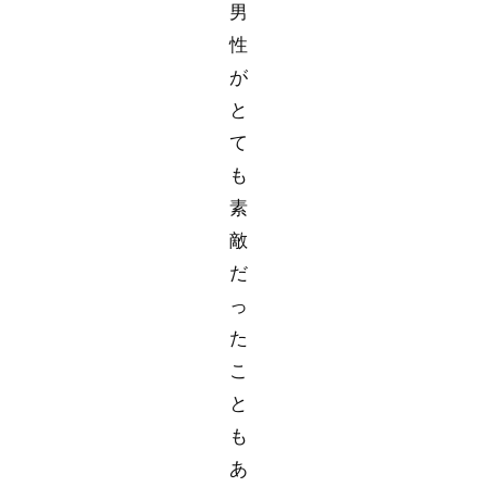
男
性
が
と
て
も
素
敵
だ
っ
た
こ
と
も
あ