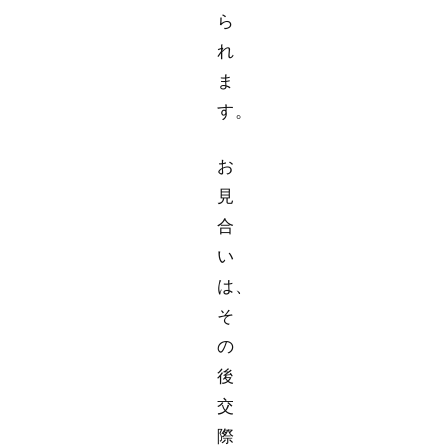
ら
れ
ま
す。
お
見
合
い
は、
そ
の
後
交
際