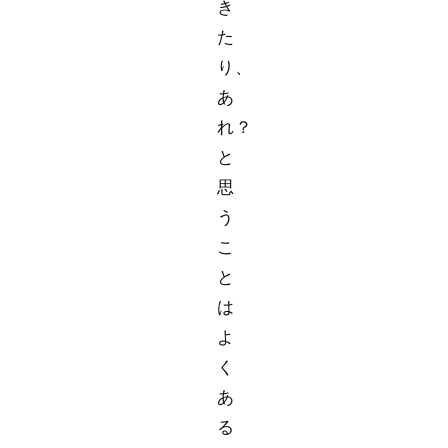
き
た
り、
あ
れ？
と
思
う
こ
と
は
よ
く
あ
る