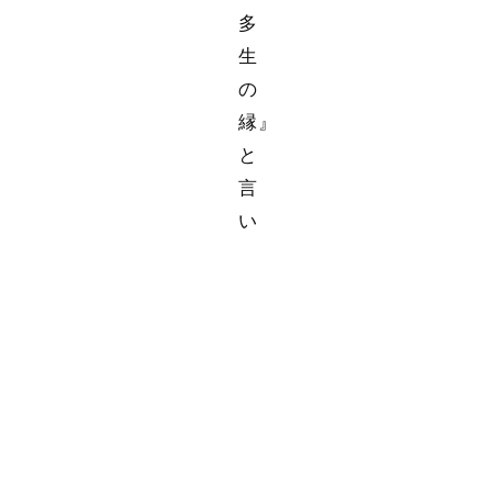
多
生
の
縁』
と
言
い
ま
す
よ
ね。
こ
れ
は、