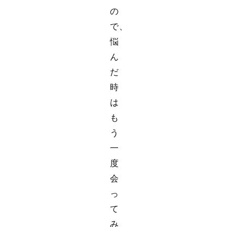
の
で、
悩
ん
だ
時
は
も
う
一
度
会
っ
て
み