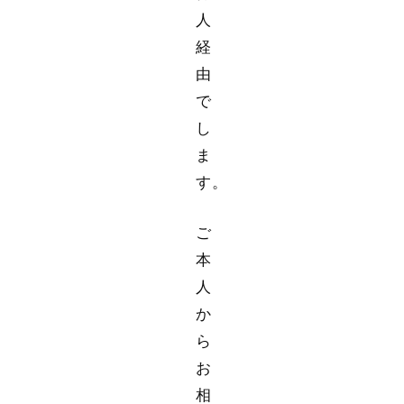
人
経
由
で
し
ま
す。
ご
本
人
か
ら
お
相