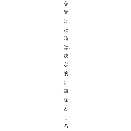
を
受
け
た
時
は、
決
定
的
に
嫌
な
と
こ
ろ