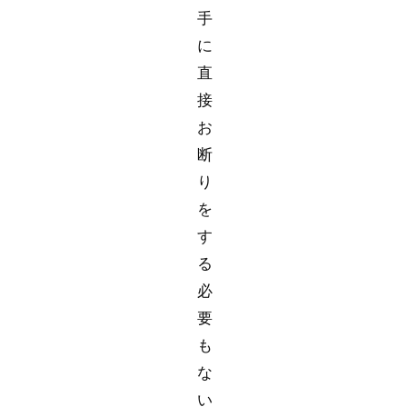
手
に
直
接
お
断
り
を
す
る
必
要
も
な
い