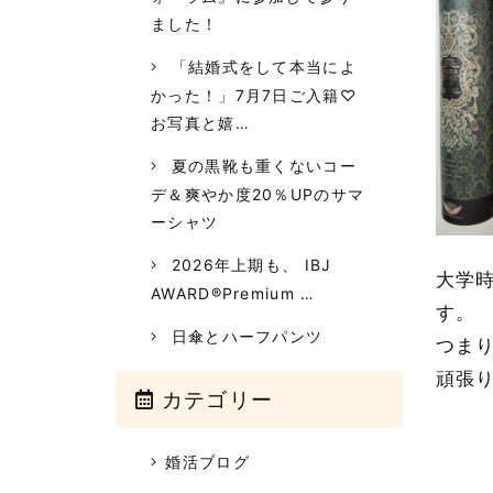
ました！
「結婚式をして本当によ
かった！」7月7日ご入籍♡
お写真と嬉…
夏の黒靴も重くないコー
デ＆爽やか度20％UPのサマ
ーシャツ
2026年上期も、 IBJ
大学
AWARD®︎Premium …
す。
日傘とハーフパンツ
つま
頑張
カテゴリー
婚活ブログ