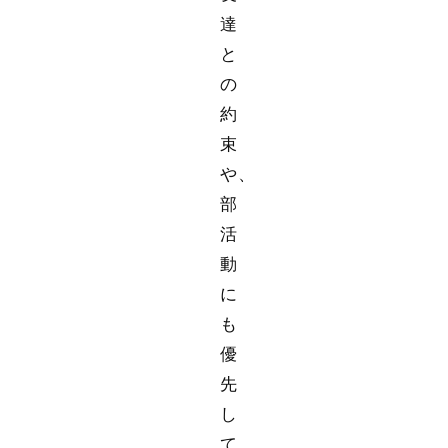
達
と
の
約
束
や、
部
活
動
に
も
優
先
し
て