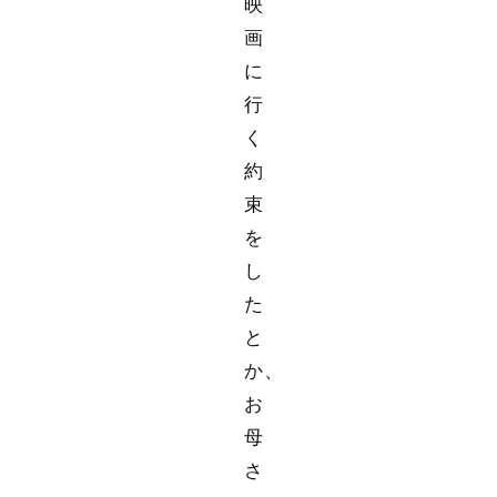
映
画
に
行
く
約
束
を
し
た
と
か、
お
母
さ