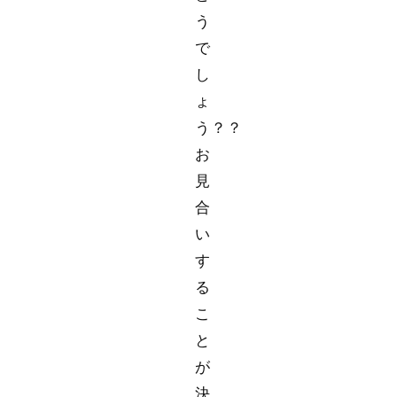
う
で
し
ょ
う？？
お
見
合
い
す
る
こ
と
が
決