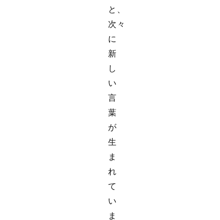
と、
次々
に
新
し
い
言
葉
が
生
ま
れ
て
い
ま