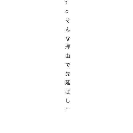
t
c
そ
ん
な
理
由
で
先
延
ば
し
に
す
る