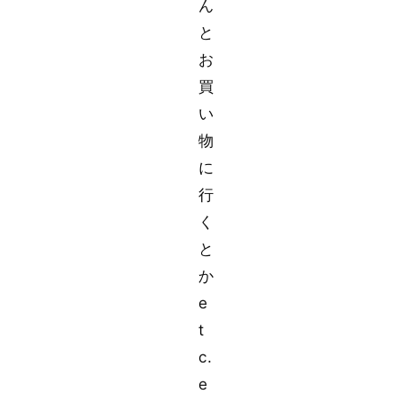
ん
と
お
買
い
物
に
行
く
と
か
e
t
c.
e