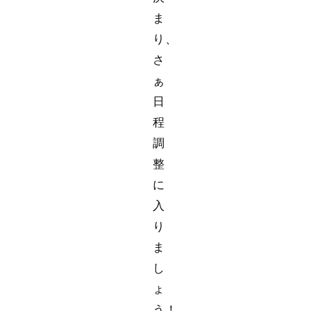
ま
り、
さ
ぁ
日
程
調
整
に
入
り
ま
し
ょ
う！