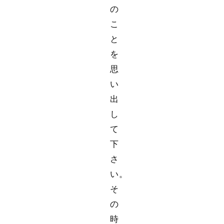
の
こ
と
を
思
い
出
し
て
下
さ
い。
そ
の
時