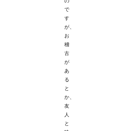
の
で
す
が、
お
稽
古
が
あ
る
と
か、
友
人
と