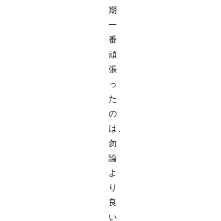
期
一
番
頑
張
っ
た
の
は、
勿
論
よ
り
良
い