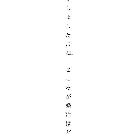
し
ま
し
た
よ
ね。
と
こ
ろ
が
婚
活
は
ど