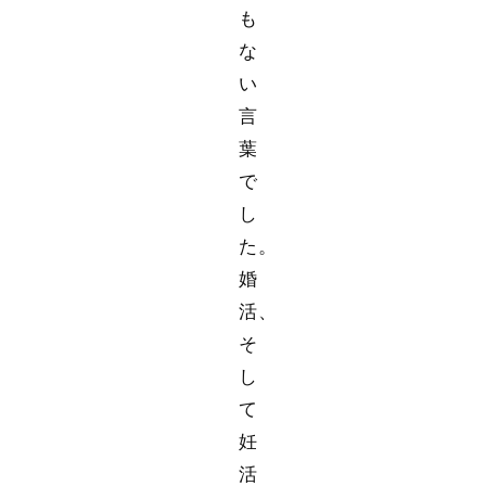
も
な
い
言
葉
で
し
た。
婚
活、
そ
し
て
妊
活