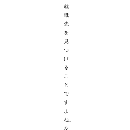
就
職
先
を
見
つ
け
る
こ
と
で
す
よ
ね。
友