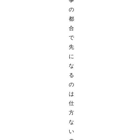
の
都
合
で
先
に
な
る
の
は
仕
方
な
い