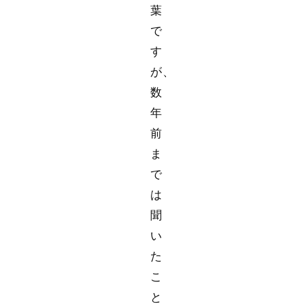
葉
で
す
が、
数
年
前
ま
で
は
聞
い
た
こ
と