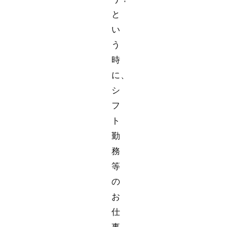
と
い
う
時
に、
シ
フ
ト
勤
務
等
の
お
仕
事