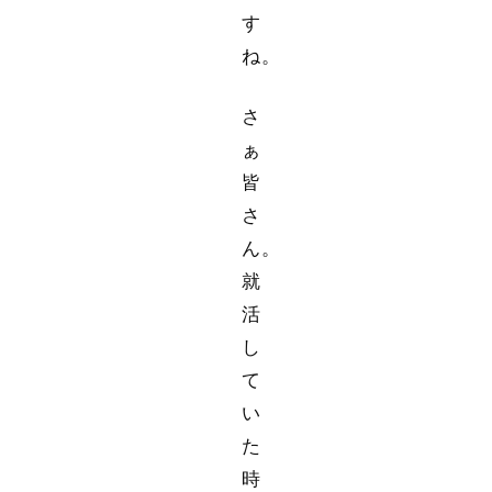
す
ね。
さ
ぁ
皆
さ
ん。
就
活
し
て
い
た
時