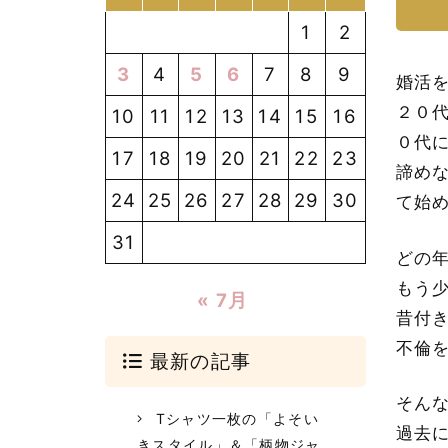
1
2
3
4
5
6
7
8
9
婚活
２０
10
11
12
13
14
15
16
０代
17
18
19
20
21
22
23
諦め
24
25
26
27
28
29
30
て始
31
どの
もう
« 7月
昔付
不倫
最新の記事
そん
Tシャツ一枚の「よそい
過去
きスタイル」＆「柄物ジャ