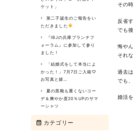
その
ケット」
第二子誕生のご報告をい
反省
ただきました
でも
『IBJの兵庫ブランチフ
ォーラム』に参加して参り
悔や
ました！
それ
「結婚式をして本当によ
過去
かった！」7月7日ご入籍♡
お写真と嬉…
でも
夏の黒靴も重くないコー
婚活
デ＆爽やか度20％UPのサマ
ーシャツ
カテゴリー