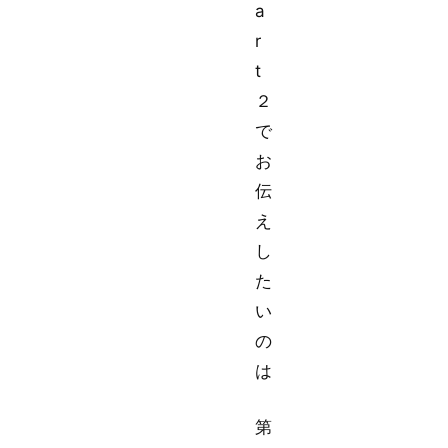
a
r
t
２
で
お
伝
え
し
た
い
の
は
第