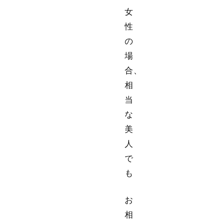
女
性
の
場
合、
相
当
な
美
人
で
も
お
相