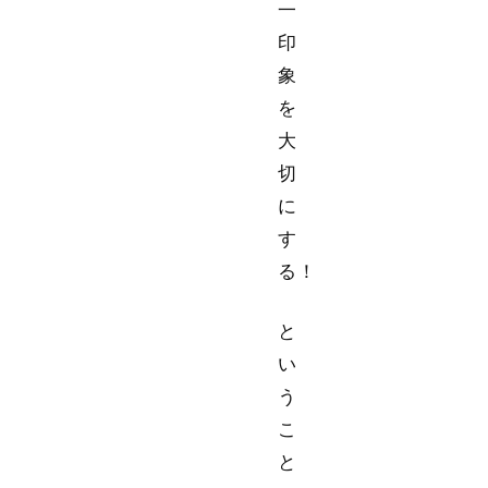
一
印
象
を
大
切
に
す
る！
と
い
う
こ
と