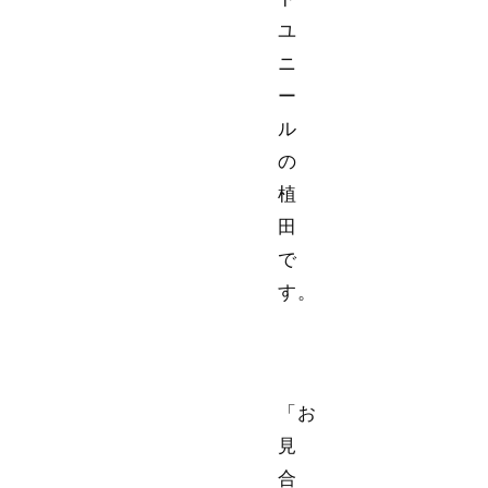
ユ
ニ
ー
ル
の
植
田
で
す。
「お
見
合