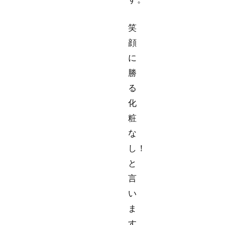
笑
顔
に
勝
る
化
粧
な
し！
と
言
い
ま
す