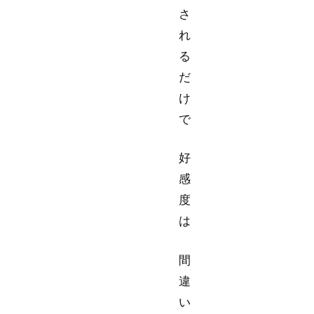
さ
れ
る
だ
け
で
好
感
度
は
間
違
い