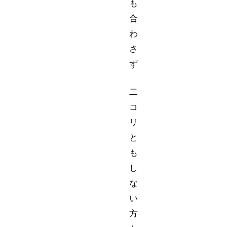
も
合
わ
さ
ず
二
コ
リ
と
も
し
な
い
方