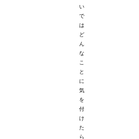
い
で
は
ど
ん
な
こ
と
に
気
を
付
け
た
ら