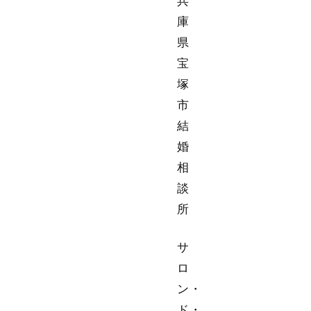
兵
庫
県
宝
塚
市
結
婚
相
談
所
サ
ロ
ン・
ド・