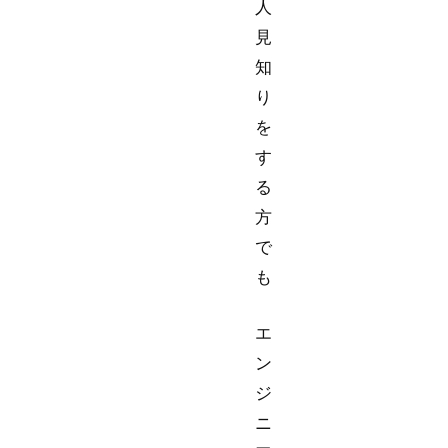
人
見
知
り
を
す
る
方
で
も
エ
ン
ジ
ニ