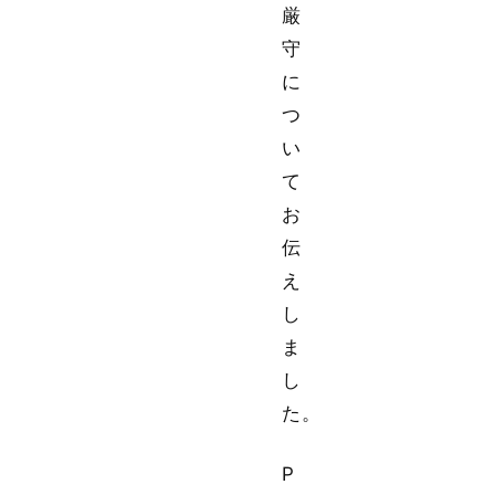
厳
守
に
つ
い
て
お
伝
え
し
ま
し
た。
P