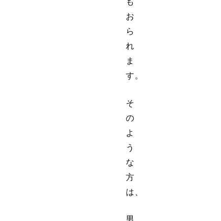
も
お
ら
れ
ま
す。
そ
の
よ
う
な
方
は、
男