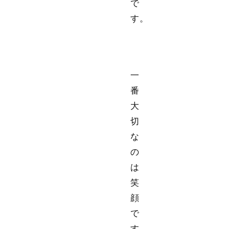
で
す。
一
番
大
切
な
の
は
笑
顔
で
す。