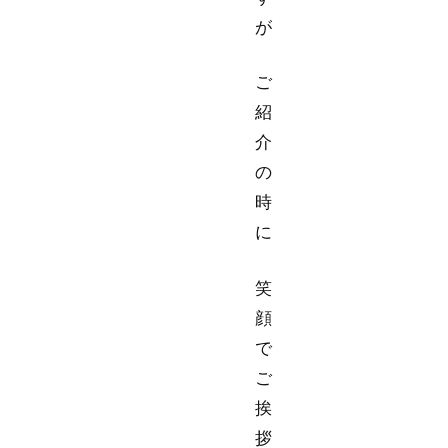
が
ご
紹
介
の
時
に
笑
顔
で
ご
挨
拶