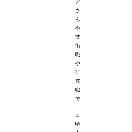
ア
さ
ん
や
技
術
職
や
研
究
職
で
日
頃