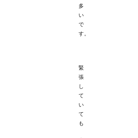
多
い
で
す。
緊
張
し
て
い
て
も