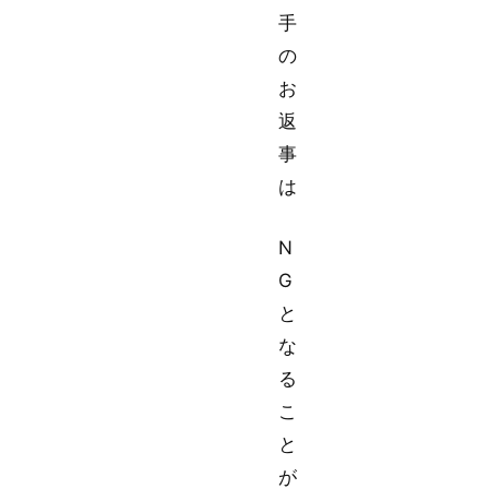
手
の
お
返
事
は
N
G
と
な
る
こ
と
が