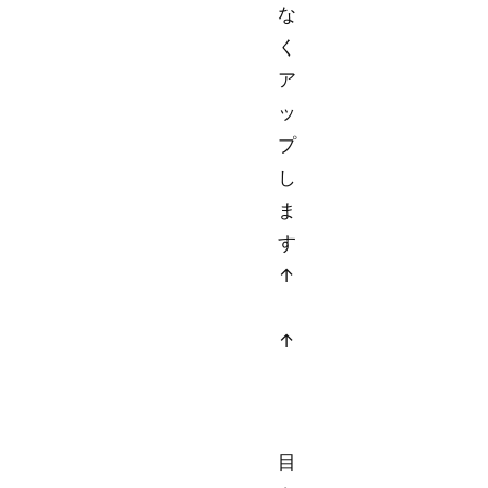
な
く
ア
ッ
プ
し
ま
す
↑
↑
目