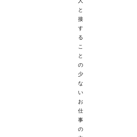
人
と
接
す
る
こ
と
の
少
な
い
お
仕
事
の