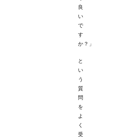
良
い
で
す
か？」
と
い
う
質
問
を
よ
く
受