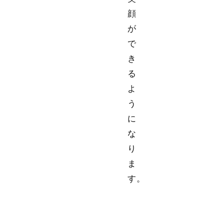
顔
が
で
き
る
よ
う
に
な
り
ま
す。