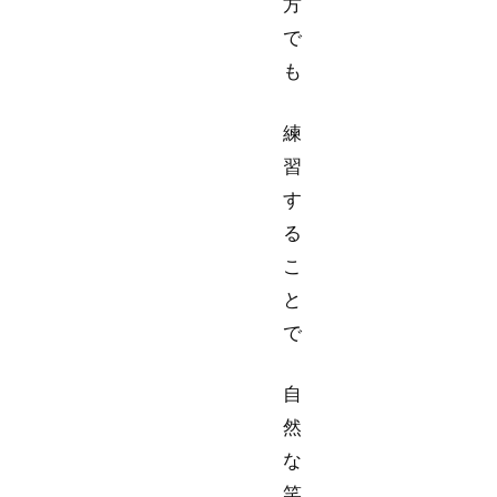
方
で
も
練
習
す
る
こ
と
で
自
然
な
笑