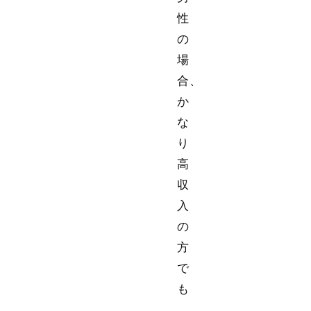
性
の
場
合、
か
な
り
高
収
入
の
方
で
も