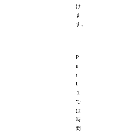
け
ま
す。
P
a
r
t
１
で
は
時
間