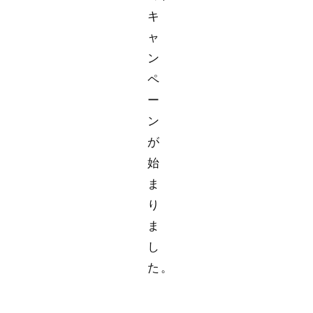
キ
ャ
ン
ペ
ー
ン
が
始
ま
り
ま
し
た。