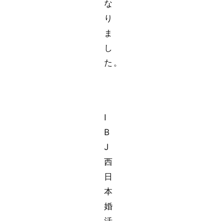
な
り
ま
し
た。
I
B
J
西
日
本
婚
活