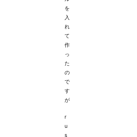
を
入
れ
て
作
っ
た
の
で
す
が
r
u
s