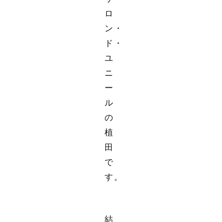
ロ
ン・
ド・
ユ
ニ
ー
ル
の
植
田
で
す。
結