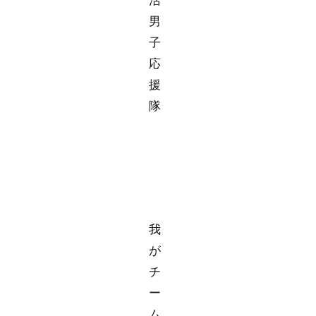
男
子
応
援
隊
我
が
チ
ー
ム