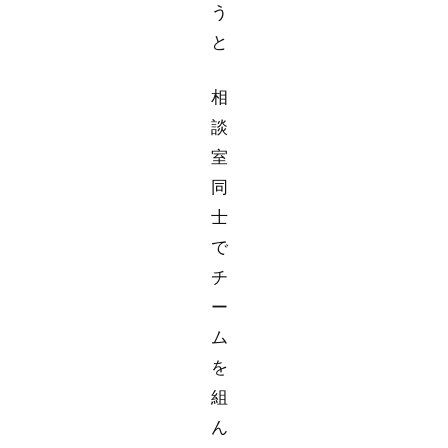
う
と
相
談
室
同
士
で
チ
ー
ム
を
組
ん