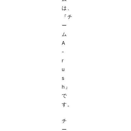
は、
『チ
ー
ム
A
-
r
u
s
h』
で
す。
チ
ー