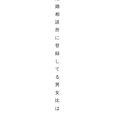
婚
相
談
所
に
登
録
し
て
る
男
女
比
は