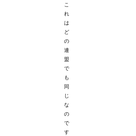
こ
れ
は
ど
の
連
盟
で
も
同
じ
な
の
で
す