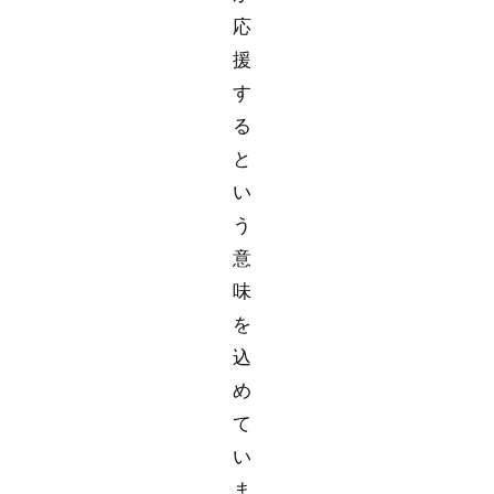
応
援
す
る
と
い
う
意
味
を
込
め
て
い
ま