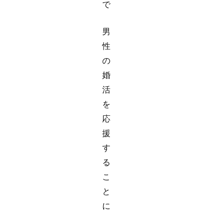
で
男
性
の
婚
活
を
応
援
す
る
こ
と
に