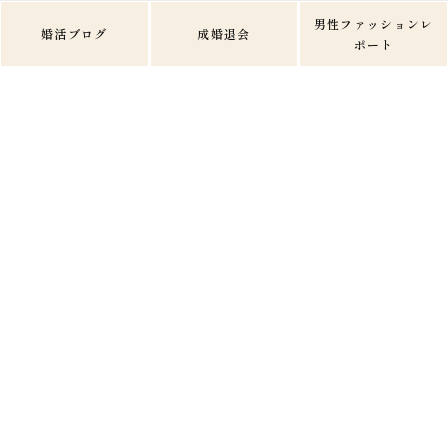
男性ファッションレ
婚活ブログ
成婚退会
ポート