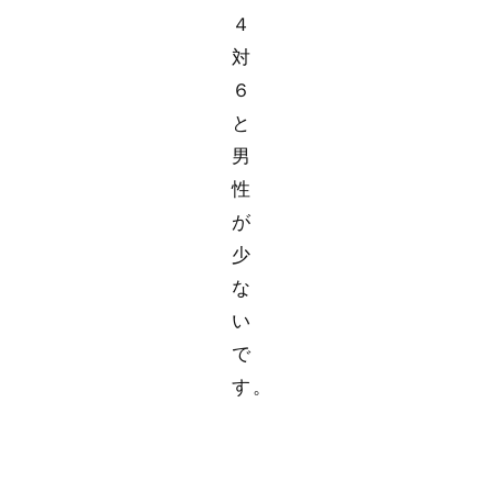
４
対
６
と
男
性
が
少
な
い
で
す。