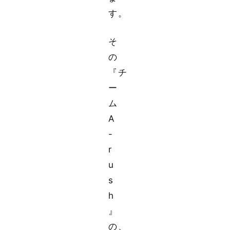
す。
そ
の
『チ
ー
ム
A
-
r
u
s
h
』
の、