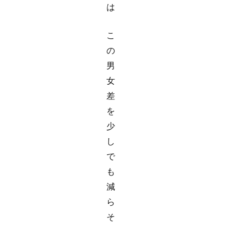
は
こ
の
男
女
差
を
少
し
で
も
減
ら
そ