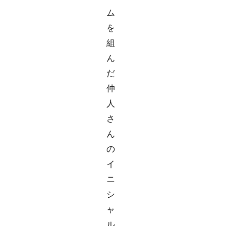
ム
を
組
ん
だ
仲
人
さ
ん
の
イ
ニ
シ
ャ
ル