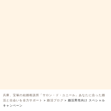
兵庫、宝塚の結婚相談所「サロン・ド・ユニール」あなたに合った婚
活と出会いを全力サポート
>
婚活ブログ
>
婚活男性向け スペシャル
キャンペーン