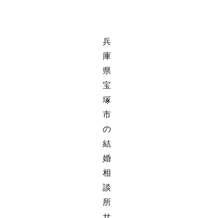
兵
庫
県
宝
塚
市
の
結
婚
相
談
所
サ