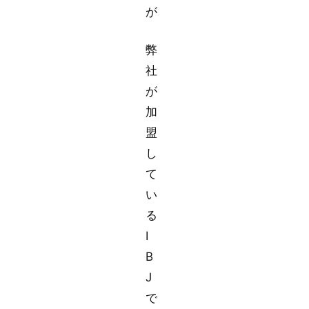
が
弊
社
が
加
盟
し
て
い
る
I
B
J
で