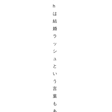
h
は
結
婚
ラ
ッ
シ
ュ
と
い
う
言
葉
も
あ