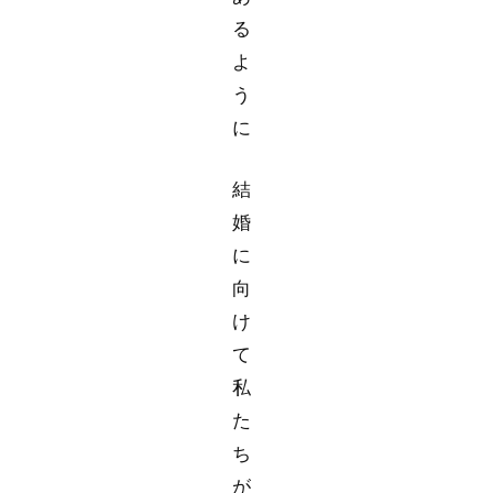
る
よ
う
に
結
婚
に
向
け
て
私
た
ち
が